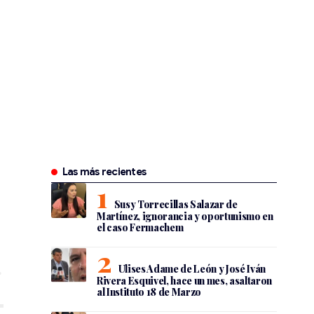
Las más recientes
Susy Torrecillas Salazar de
Martínez, ignorancia y oportunismo en
el caso Fermachem
Ulises Adame de León y José Iván
Rivera Esquivel, hace un mes, asaltaron
al Instituto 18 de Marzo