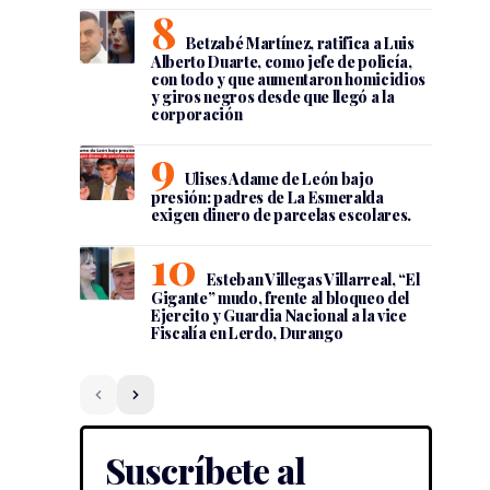
Betzabé Martínez, ratifica a Luis
Alberto Duarte, como jefe de policía,
con todo y que aumentaron homicidios
y giros negros desde que llegó a la
corporación
Ulises Adame de León bajo
presión: padres de La Esmeralda
exigen dinero de parcelas escolares.
Esteban Villegas Villarreal, “El
Gigante” mudo, frente al bloqueo del
Ejercito y Guardia Nacional a la vice
Fiscalía en Lerdo, Durango
Suscríbete al