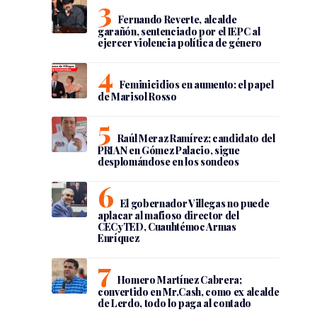
Fernando Reverte, alcalde
garañón, sentenciado por el IEPC al
ejercer violencia política de género
Feminicidios en aumento: el papel
de Marisol Rosso
Raúl Meraz Ramírez; candidato del
PRIAN en Gómez Palacio, sigue
desplomándose en los sondeos
El gobernador Villegas no puede
aplacar al mafioso director del
CECyTED, Cuauhtémoc Armas
Enríquez
Homero Martínez Cabrera;
convertido en Mr.Cash, como ex alcalde
de Lerdo, todo lo paga al contado