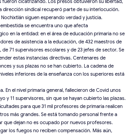
s fueron cicatrizando. Los presos obtuvieron su libertad,
 dirección sindical recuperó parte de su interlocución.
 Nochix­tlán siguen esperando verdad y justicia.
a embestida se encuentra uno que afecta
ico en la entidad: en el área de educación primaria no se
adores de asistencia a la educación, de 432 maestros de
 de 71 supervisores escolares y de 23 jefes de sector. Se
tender estas instancias directivas. Centenares de
onces y sus plazas no se han cubierto. La cadena de
iveles inferiores de la enseñanza con los superiores está
. En el nivel primaria general, fallecieron de Covid unos
o y 11 supervisores, sin que se hayan cubierto las plazas.
cultades para que 31 mil profesores de primaria realicen
 otros más grandes. Se está tomando personal frente a
gar que dejan no es ocupado por nuevos profesores.
gar los fuegos no reciben compensación. Más aún,