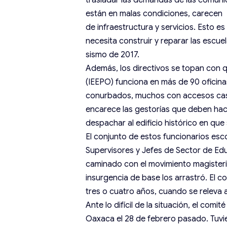
trasladar las demandas de las comun
están en malas condiciones, carecen
de infraestructura y servicios. Esto 
necesita construir y reparar las escue
sismo de 2017.
Además, los directivos se topan con q
(IEEPO) funciona en más de 90 oficinas
conurbados, muchos con accesos casi
encarece las gestorías que deben hac
despachar al edificio histórico en qu
El conjunto de estos funcionarios esc
Supervisores y Jefes de Sector de Edu
caminado con el movimiento magisteri
insurgencia de base los arrastró. El 
tres o cuatro años, cuando se releva a
Ante lo difícil de la situación, el comi
Oaxaca el 28 de febrero pasado. Tuvie