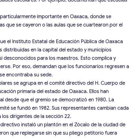
idades escolares. Por ejemplo, documentan qué escuelas
es particularmente importante en Oaxaca, donde se
las que se cayeron o las aulas que se cuartearon por el
ue el Instituto Estatal de Educación Pública de Oaxaca
 distribuidas en la capital del estado y municipios
 desconocidos para los maestros. Esto complica y
erse. Por eso, demandan que los funcionarios regresen a
e se encontraba su sede.
olares se agrupa en el comité directivo del H. Cuerpo de
cación primaria del estado de Oaxaca. Ellos han
al desde que el gremio se democratizó en 1980. La
comité se fundó en 1982. Sus representantes cambian cada
 los dirigentes de la sección 22.
té directivo instaló un plantón en el Zócalo de la ciudad de
ron que replegarse sin que su pliego petitorio fuera