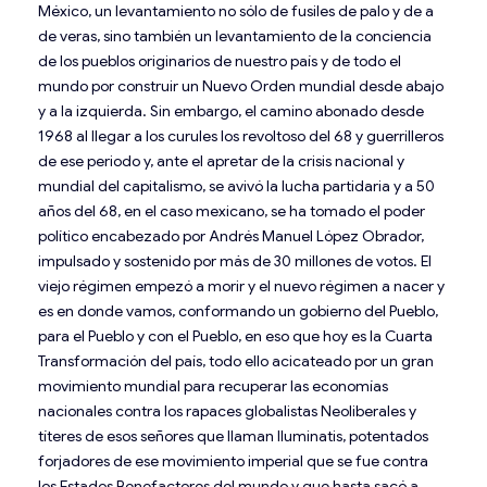
México, un levantamiento no sólo de fusiles de palo y de a
de veras, sino también un levantamiento de la conciencia
de los pueblos originarios de nuestro país y de todo el
mundo por construir un Nuevo Orden mundial desde abajo
y a la izquierda. Sin embargo, el camino abonado desde
1968 al llegar a los curules los revoltoso del 68 y guerrilleros
de ese periodo y, ante el apretar de la crisis nacional y
mundial del capitalismo, se avivó la lucha partidaria y a 50
años del 68, en el caso mexicano, se ha tomado el poder
político encabezado por Andrés Manuel López Obrador,
impulsado y sostenido por más de 30 millones de votos. El
viejo régimen empezó a morir y el nuevo régimen a nacer y
es en donde vamos, conformando un gobierno del Pueblo,
para el Pueblo y con el Pueblo, en eso que hoy es la Cuarta
Transformación del país, todo ello acicateado por un gran
movimiento mundial para recuperar las economías
nacionales contra los rapaces globalistas Neoliberales y
títeres de esos señores que llaman Iluminatis, potentados
forjadores de ese movimiento imperial que se fue contra
los Estados Benefactores del mundo y que hasta sacó a