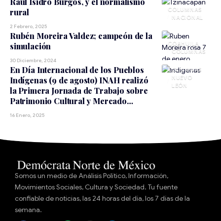
Raúl Isidro Burgos, y el normalismo
rural
NACIONAL
2 Febrero, 2025
Rubén Moreira Valdez; campeón de la
COAHUILA
simulación
30 Diciembre, 2024
En Día Internacional de los Pueblos
NUEVO
Indígenas (9 de agosto) INAH realizó
LEÓN
la Primera Jornada de Trabajo sobre
Patrimonio Cultural y Mercado…
16 Enero, 2025
Somos un medio de Análisis Político, Información,
Movimientos Sociales, Cultura y Sociedad. Tu fuente
confiable de noticias, las 24 horas del día, los 7 días de la
semana.