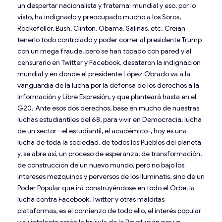
un despertar nacionalista y fraternal mundial y eso, por lo
visto, ha indignado y preocupado mucho a los Soros,
Rockefeller, Bush, Clinton, Obama, Salinas, etc. Creían
tenerlo todo controlado y poder correr al presidente Trump
con un mega fraude, pero se han topado con pared y al
censurarlo en Twitter y Facebook, desataron la indignación
mundial y en donde el presidente López Obrado va a la
vanguardia de la lucha por la defensa de los derechos a la
Información y Libre Expresión, y que planteará hasta en el
G20. Ante esos dos derechos, base en mucho de nuestras
luchas estudiantiles del 68, para vivir en Democracia; lucha
de un sector –el estudiantil, el académico-, hoy es una
lucha de toda la sociedad, de todos los Pueblos del planeta
y, se abre así, un proceso de esperanza, de transformación,
de construcción de un nuevo mundo, pero no bajo los
intereses mezquinos y perversos de los Iluminatis, sino de un
Poder Popular que irá construyéndose en todo el Orbe; la
lucha contra Facebook, Twitter y otras malditas
plataformas, es el comienzo de todo ello, el interés popular
y su intelecto serán la brújula de la Revolución por un