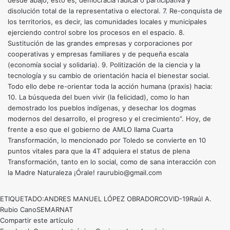
desde abajo, esto es, democracia radical o participativa y
disolución total de la representativa o electoral. 7. Re-conquista de
los territorios, es decir, las comunidades locales y municipales
ejerciendo control sobre los procesos en el espacio. 8.
Sustitución de las grandes empresas y corporaciones por
cooperativas y empresas familiares y de pequeña escala
(economía social y solidaria). 9. Politización de la ciencia y la
tecnología y su cambio de orientación hacia el bienestar social.
Todo ello debe re-orientar toda la acción humana (praxis) hacia:
10. La búsqueda del buen vivir (la felicidad), como lo han
demostrado los pueblos indígenas, y desechar los dogmas
modernos del desarrollo, el progreso y el crecimiento”. Hoy, de
frente a eso que el gobierno de AMLO llama Cuarta
Transformación, lo mencionado por Toledo se convierte en 10
puntos vitales para que la 4T adquiera el status de plena
Transformación, tanto en lo social, como de sana interacción con
la Madre Naturaleza ¡Órale! raurubio@gmail.com
ETIQUETADO:
ANDRES MANUEL LÓPEZ OBRADOR
COVID-19
Raúl A.
Rubio Cano
SEMARNAT
Compartir este artículo