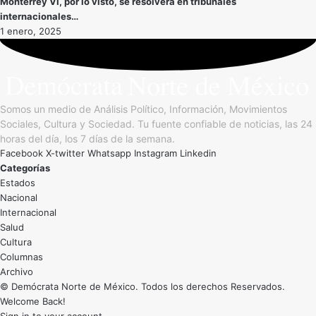
Monterrey VI, por lo visto, se resolverá en tribunales
internacionales…
1 enero, 2025
Somos un medio de Análisis Político, Información, Movimientos
Sociales, Cultura y Sociedad. Tu fuente confiable de noticias, las 24
horas del día, los 7 días de la semana.
Facebook
X-twitter
Whatsapp
Instagram
Linkedin
Categorías
Estados
Nacional
Internacional
Salud
Cultura
Archivo
© Demócrata Norte de México. Todos los derechos Reservados.
Welcome Back!
Sign in to your account