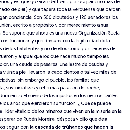
rios y ex, que gozaran del fuero por ocupar uno más de
lamado de piel ) y que tapará toda la vergüenza que cargan
ngan conciencia. Son 500 diputados y 120 senadores los
 unión, escrito a propósito y por merecimiento a sus
a. Se supone que ahora es una nueva Organización Social
rá en funciones y que demuestren la legitimidad de la
es de los habitantes y no de ellos como por decenas de
 fueron y al igual que los que hace mucho tiempo les
olor, una cauda de pesares, una lastre de deudas y
 y única piel, llevaron a cabo cientos o tal vez miles de
ciativas, sin embargo el pueblo, las familias que
ta, sus iniciativas y reformas pasaron de noche,
 durmiendo el sueño de los injustos en los negros baúles
 los años que ejercieron su función. ¿ Qué se puede
íder vitalicio de los mineros que viven en la miseria en la
esperar de Rubén Moreira, déspota y pillo que deja
os seguir con
la cascada de trúhanes que hacen la