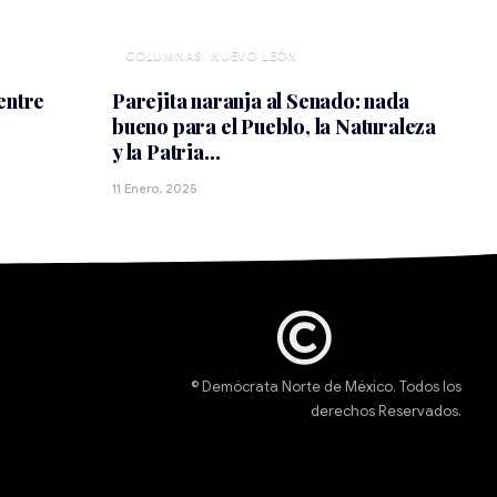
NUEVO LEÓN
entre
Parejita naranja al Senado: nada
bueno para el Pueblo, la Naturaleza
y la Patria…
11 Enero, 2025
© Demócrata Norte de México. Todos los
derechos Reservados.