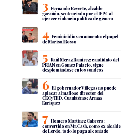
Fernando Reverte, alcalde
garañón, sentenciado por el IEPC al
ejercer violencia política de género
Feminicidios en aumento: el papel
de Marisol Rosso
Raúl Meraz Ramírez; candidato del
PRIAN en Gómez Palacio, sigue
desplomándose en los sondeos
El gobernador Villegas no puede
aplacar al mafioso director del
CECyTED, Cuauhtémoc Armas
Enríquez
Homero Martínez Cabrera;
convertido en Mr.Cash, como ex alcalde
de Lerdo, todo lo paga al contado