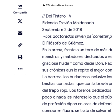
🔥
20
visualizaciones
Compartir
// Del Tintero //
Fidencio Treviño Maldonado
Septiembre 2 de 2018
–Los doctorados sirven pa´cometer 
El Filósofo de Güémez.
En la arena, frente a un toro de más de
maestros y matadores dedicados a esta
graciosa huida ” como decía Don, Pac
sus crónicas aun lo repite el mejor c
La barrera, los burladeros inclusive lo
bestias con astas, que con la bravía p
del trapo rojo. Los toreros dedicados
poco o nada les interese lo que el p
de profesión digan en aras de defende
componer figura, se trata de salvar el