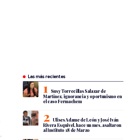
Las más recientes
Susy Torrecillas Salazar de
Martínez, ignorancia y oportunismo en
el caso Fermachem
Ulises Adame de León y José Iván
Rivera Esquivel, hace un mes, asaltaron
al Instituto 18 de Marzo