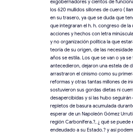
exgobernadores y cientos de funciona
los 620 mullidos sillones de cuero ( l
en su trasero, ya que se duda que te
que integraran el h. h. congreso de la
acciones y hechos con letra minúscul
y no organización política la que esta
teoría de su origen, de las necesidad
años se estila. Los que se van o ya se
antecedieron, dejaron una estela de d
arrastraron el cinismo como su primera
reformas y otras tantas millones de ini
sostuvieron sus gordas dietas ni cuen
desapercibidas y si las hubo seguirán
repletos de basura acumulada durante
esperar de un Napoleón Gómez Urrutia, l
región Carbonífera.?, ¿ qué se puede 
endeudado a su Estado.? y así podem