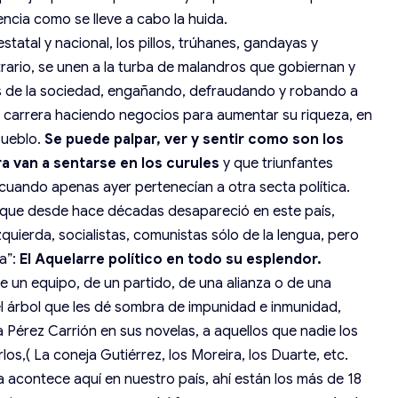
ncia como se lleve a cabo la huida.
estatal y nacional, los pillos, trúhanes, gandayas y
rario, se unen a la turba de malandros que gobiernan y
os de la sociedad, engañando, defraudando y robando a
a carrera haciendo negocios para aumentar su riqueza, en
 pueblo.
Se puede palpar, ver y sentir como son los
a van a sentarse en los curules
y que triunfantes
 cuando apenas ayer pertenecían a otra secta política.
o que desde hace décadas desapareció en este país,
zquierda, socialistas, comunistas sólo de la lengua, pero
a”:
El Aquelarre político en todo su esplendor.
e un equipo, de un partido, de una alianza o de una
el árbol que les dé sombra de impunidad e inmunidad,
ba Pérez Carrión en sus novelas, a aquellos que nadie los
os,( La coneja Gutiérrez, los Moreira, los Duarte, etc.
a acontece aquí en nuestro país, ahí están los más de 18