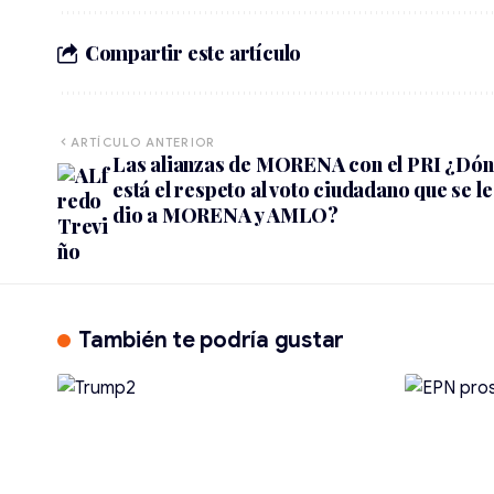
Compartir este artículo
ARTÍCULO ANTERIOR
Las alianzas de MORENA con el PRI ¿Dó
está el respeto al voto ciudadano que se le
dio a MORENA y AMLO?
También te podría gustar