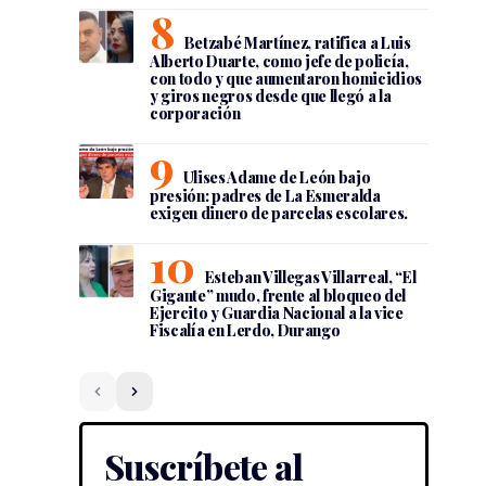
Betzabé Martínez, ratifica a Luis
Alberto Duarte, como jefe de policía,
con todo y que aumentaron homicidios
y giros negros desde que llegó a la
corporación
Ulises Adame de León bajo
presión: padres de La Esmeralda
exigen dinero de parcelas escolares.
Esteban Villegas Villarreal, “El
Gigante” mudo, frente al bloqueo del
Ejercito y Guardia Nacional a la vice
Fiscalía en Lerdo, Durango
Suscríbete al