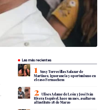
Las más recientes
Susy Torrecillas Salazar de
Martínez, ignorancia y oportunismo en
el caso Fermachem
Ulises Adame de León y José Iván
Rivera Esquivel, hace un mes, asaltaron
al Instituto 18 de Marzo