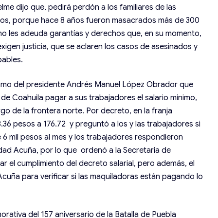
lme dijo que, pedirá perdón a los familiares de las
ios, porque hace 8 años fueron masacrados más de 300
ano les adeuda garantías y derechos que, en su momento,
 exigen justicia, que se aclaren los casos de asesinados y
pables.
clamo del presidente Andrés Manuel López Obrador que
de Coahuila pagar a sus trabajadores el salario mínimo,
go de la frontera norte. Por decreto, en la franja
8.36 pesos a 176.72 y preguntó a los y las trabajadores si
6 mil pesos al mes y los trabajadores respondieron
ad Acuña, por lo que ordenó a la Secretaria de
r el cumplimiento del decreto salarial, pero además, el
cuña para verificar si las maquiladoras están pagando lo
rativa del 157 aniversario de la Batalla de Puebla