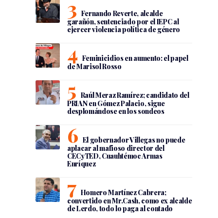
Fernando Reverte, alcalde
garañón, sentenciado por el IEPC al
ejercer violencia política de género
Feminicidios en aumento: el papel
de Marisol Rosso
Raúl Meraz Ramírez; candidato del
PRIAN en Gómez Palacio, sigue
desplomándose en los sondeos
El gobernador Villegas no puede
aplacar al mafioso director del
CECyTED, Cuauhtémoc Armas
Enríquez
Homero Martínez Cabrera;
convertido en Mr.Cash, como ex alcalde
de Lerdo, todo lo paga al contado