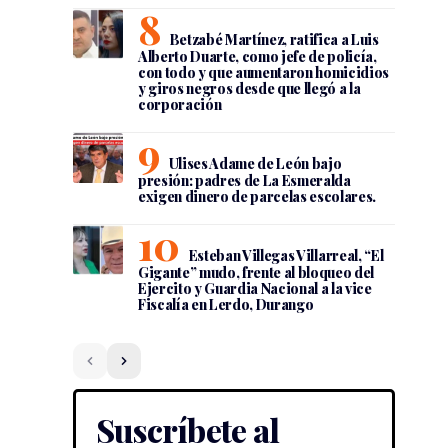
Betzabé Martínez, ratifica a Luis
Alberto Duarte, como jefe de policía,
con todo y que aumentaron homicidios
y giros negros desde que llegó a la
corporación
Ulises Adame de León bajo
presión: padres de La Esmeralda
exigen dinero de parcelas escolares.
Esteban Villegas Villarreal, “El
Gigante” mudo, frente al bloqueo del
Ejercito y Guardia Nacional a la vice
Fiscalía en Lerdo, Durango
Suscríbete al