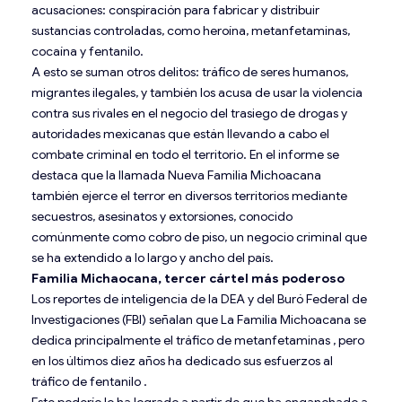
acusaciones: conspiración para fabricar y distribuir
sustancias controladas, como heroína, metanfetaminas,
cocaína y fentanilo.
A esto se suman otros delitos: tráfico de seres humanos,
migrantes ilegales, y también los acusa de usar la violencia
contra sus rivales en el negocio del trasiego de drogas y
autoridades mexicanas que están llevando a cabo el
combate criminal en todo el territorio. En el informe se
destaca que la llamada Nueva Familia Michoacana
también ejerce el terror en diversos territorios mediante
secuestros, asesinatos y extorsiones, conocido
comúnmente como cobro de piso, un negocio criminal que
se ha extendido a lo largo y ancho del país.
Familia Michaocana, tercer cártel más poderoso
Los reportes de inteligencia de la DEA y del Buró Federal de
Investigaciones (FBI) señalan que La Familia Michoacana se
dedica principalmente el tráfico de metanfetaminas , pero
en los últimos diez años ha dedicado sus esfuerzos al
tráfico de fentanilo .
Este poderío lo ha logrado a partir de que ha enganchado a