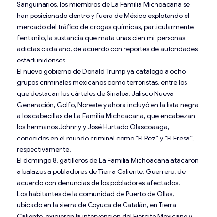
Sanguinarios, los miembros de La Familia Michoacana se
han posicionado dentro y fuera de México explotando el
mercado del tráfico de drogas químicas, particularmente
fentanilo, la sustancia que mata unas cien mil personas
adictas cada año, de acuerdo con reportes de autoridades
estadunidenses.
El nuevo gobierno de Donald Trump ya catalogó a ocho
grupos criminales mexicanos como terroristas, entre los
que destacan los cárteles de Sinaloa, Jalisco Nueva
Generación, Golfo, Noreste y ahora incluyó en la lista negra
a los cabecillas de La Familia Michoacana, que encabezan
los hermanos Johnny y José Hurtado Olascoaaga,
conocidos en el mundo criminal como “El Pez” y “El Fresa”,
respectivamente.
El domingo 8, gatilleros de La Familia Michoacana atacaron
a balazos a pobladores de Tierra Caliente, Guerrero, de
acuerdo con denuncias de los pobladores afectados.
Los habitantes de la comunidad de Puerto de Ollas,
ubicado en la sierra de Coyuca de Catalán, en Tierra
Caliente, exigieron la intervención del Ejército Mexicano y