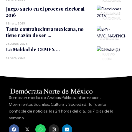
NACIONAL
Juego sucio en el proceso electoral
2016
NACIONAL
1 Enero, 2025
Tanta contrahechura mexicana, no
tiene razón de ser …
NACIONAL
26 Junio, 2026
La Maldad de CEMEX …
NUEVO
5 Enero, 2025
LEÓN
Somos un medio de Análisis Político, Información,
Movimientos Sociales, Cultura y Sociedad. Tu fuente
confiable de noticias, las 24 horas del día, los 7 días de la
semana.