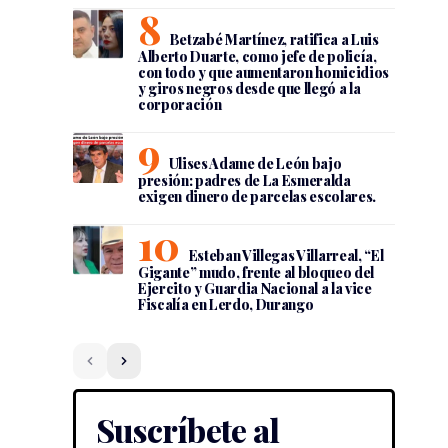
Betzabé Martínez, ratifica a Luis
Alberto Duarte, como jefe de policía,
con todo y que aumentaron homicidios
y giros negros desde que llegó a la
corporación
Ulises Adame de León bajo
presión: padres de La Esmeralda
exigen dinero de parcelas escolares.
Esteban Villegas Villarreal, “El
Gigante” mudo, frente al bloqueo del
Ejercito y Guardia Nacional a la vice
Fiscalía en Lerdo, Durango
Suscríbete al