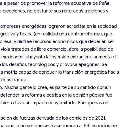
a a pesar de promover la reforma educativa de Peña
o elecciones, no obstante sus reiteradas traiciones y
 empresas energéticas lograron acreditar en la sociedad
egresiva y tóxica (en realidad una contrarreforma), que
empresa, y distrae recursos económicos que deberían ser
iola tratados de libre comercio, abre la posibilidad de
mexicanos, ahuyenta la inversión extranjera, aumenta el
ve los desafíos tecnológicos y provoca apagones. Se
a motriz capaz de conducir la transición energética hacia
ad más barata.
o. Mucha gente lo cree, es parte de su sentido común
defender la reforma eléctrica en la opinión pública fue
abierto tuvo un impacto muy limitado. Fue apenas un
lación de fuerzas derivada de los comicios de 2021.
saría, a no ser que se le aseguraran al PRI espacios de