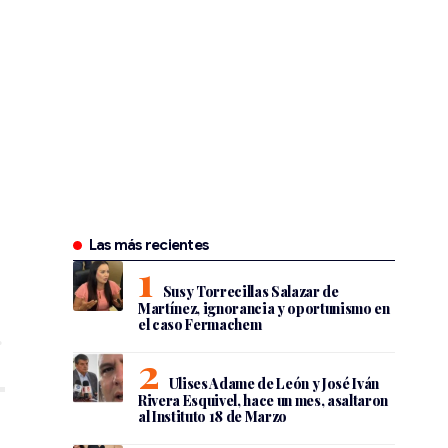
Las más recientes
Susy Torrecillas Salazar de
Martínez, ignorancia y oportunismo en
el caso Fermachem
Ulises Adame de León y José Iván
Rivera Esquivel, hace un mes, asaltaron
al Instituto 18 de Marzo