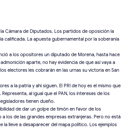
 la Cámara de Diputados. Los partidos de oposición la
ía calificada. La apuesta gubernamental por la soberanía
enció a los opositores un diputado de Morena, hasta hace
, admonición aparte, no hay evidencia de que así vaya a
los electores les cobrarán en las urnas su victoria en San
dores a la patria y ahí siguen. El PRI de hoy es el mismo que
Representa, al igual que el PAN, los intereses de los
legisladores tienen dueño.
bilidad de dar un golpe de timón en favor de los
ajo a los de las grandes empresas extranjeras. Pero no está
e la lleve a desaparecer del mapa político. Los ejemplos