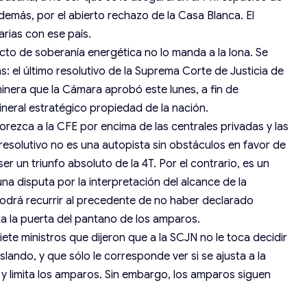
emás, por el abierto rechazo de la Casa Blanca. El
rias con ese país.
ecto de soberanía energética no lo manda a la lona. Se
s: el último resolutivo de la Suprema Corte de Justicia de
 minera que la Cámara aprobó este lunes, a fin de
mineral estratégico propiedad de la nación.
vorezca a la CFE por encima de las centrales privadas y las
resolutivo no es una autopista sin obstáculos en favor de
ser un triunfo absoluto de la 4T. Por el contrario, es un
 disputa por la interpretación del alcance de la
 podrá recurrir al precedente de no haber declarado
rta la puerta del pantano de los amparos.
iete ministros que dijeron que a la SCJN no le toca decidir
slando, y que sólo le corresponde ver si se ajusta a la
 y limita los amparos. Sin embargo, los amparos siguen