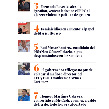
Fernando Reverte, alcalde
garañón, sentenciado por el IEPC al
ejercer violencia política de género
Feminicidios en aumento: el papel
de Marisol Rosso
Raúl Meraz Ramírez; candidato del
PRIAN en Gómez Palacio, sigue
desplomándose en los sondeos
El gobernador Villegas no puede
aplacar al mafioso director del
CECyTED, Cuauhtémoc Armas
Enríquez
Homero Martínez Cabrera;
convertido en Mr.Cash, como ex alcalde
de Lerdo, todo lo paga al contado