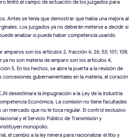
ero limitó el campo de actuación de los juzgados para
ios. Antes se tenía que demostrar que había una mejora al
rginales. Los juzgados ya no deberán meterse a decidir si
 puede analizar si puede haber competencia usando
mparos son los artículos 2, fracción 6; 26; 53; 101; 108,
ue ya no son materia de amparo son los artículos 4,
acción 5. En los hechos, se abre la puerta a la revisión de
las concesiones gubernamentales en la materia, el corazón
JN desestimara la impugnación a la Ley de la Industria
 Competencia Económica. La comisión no tiene facultades
Es un mercado que no le toca regular. El control exclusivo
Nacional y el Servicio Público de Transmisión y
constituyen monopolio.
l, el cambio a la ley minera para nacionalizar el litio y