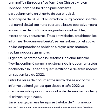
criminal “La Barredora” se formó en Chiapas –no en
Tabasco, como se ha dicho públicamente –,
particularmente en el norte de esa entidad.
A principios del 2020, “La Barredora” surgió como una filial
del cártel de Jalisco –una suerte de brazo operativo –para
encargarse del tráfico de migrantes, combustibles,
extorsiones y secuestros. Estas actividades, establecen los
informes “Huacamaya Leaks”, se realizaban con el apoyo
de las corporaciones policiacas, cuyos altos mandos
recibían jugosas ganancias.
El general secretario de la Defensa Nacional, Ricardo
Trevilla, confirmó como la existencia de la documentación
hackeada a la Sedena y que fue filtrada a diversos medios
en septiembre de 2022.
Entre los miles de documentos sustraídos se encontró un
informe de inteligencia que desde el año 2022 ya
mencionaba los presuntos vínculos de Hernán Bermúdez y
el crimen organizado.
Sin embargo, en ese tiempo se trataba de “información
bruta”, es decir, era necesario realizar un análisis “serio y