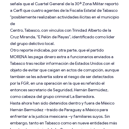
señala que el Cuartel General de la 30ª Zona Militar reportó
a Cerfi que cuatro agentes de la Fiscalía Estatal de Tabasco
“posiblemente realizaban actividades ilícitas en el municipio
de
Centro, Tabasco, con vínculos con Trinidad Alberto de la
Cruz Miranda, “E Pelón de Playas”, identificado como líder
del grupo delictivo local.
Otro reporte indicaba, por otra parte, que el partido
MORENA les paga dinero extra a funcionarios enviados a
Tabasco tras recibir información de Estados Unidos con el
objeto de evitar que caigan en actos de corrupción, aunque
también se les advertía sobre el riesgo de ser detectados
por la FGR, en una operación en la que es referido el
entonces secretario de Seguridad, Hernán Bermúdez,
como cabeza del grupo criminal La Barredora.
Hasta ahora han sido detenidos dentro y fuera de México
Hernán Bermúdez –traído de Paraguay a México para
enfrentar a la justicia mexicana –y familiares suyos. Sin
embargo, tanto en Tabasco como en nueve entidades más