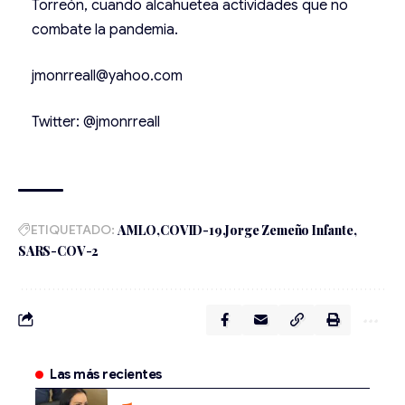
Torreón, cuando alcahuetea actividades que no
combate la pandemia.
jmonrreall@yahoo.com
Twitter: @jmonrreall
ETIQUETADO:
AMLO
COVID-19
Jorge Zemeño Infante
SARS-COV-2
Las más recientes