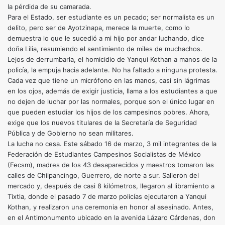
la pérdida de su camarada.
Para el Estado, ser estudiante es un pecado; ser normalista es un
delito, pero ser de Ayotzinapa, merece la muerte, como lo
demuestra lo que le sucedió a mi hijo por andar luchando, dice
doña Lilia, resumiendo el sentimiento de miles de muchachos.
Lejos de derrumbarla, el homicidio de Yanqui Kothan a manos de la
policía, la empuja hacia adelante. No ha faltado a ninguna protesta.
Cada vez que tiene un micrófono en las manos, casi sin lágrimas
en los ojos, además de exigir justicia, llama a los estudiantes a que
no dejen de luchar por las normales, porque son el único lugar en
que pueden estudiar los hijos de los campesinos pobres. Ahora,
exige que los nuevos titulares de la Secretaría de Seguridad
Pública y de Gobierno no sean militares.
La lucha no cesa. Este sábado 16 de marzo, 3 mil integrantes de la
Federación de Estudiantes Campesinos Socialistas de México
(Fecsm), madres de los 43 desaparecidos y maestros tomaron las
calles de Chilpancingo, Guerrero, de norte a sur. Salieron del
mercado y, después de casi 8 kilómetros, llegaron al libramiento a
Tixtla, donde el pasado 7 de marzo policías ejecutaron a Yanqui
Kothan, y realizaron una ceremonia en honor al asesinado. Antes,
en el Antimonumento ubicado en la avenida Lázaro Cárdenas, don