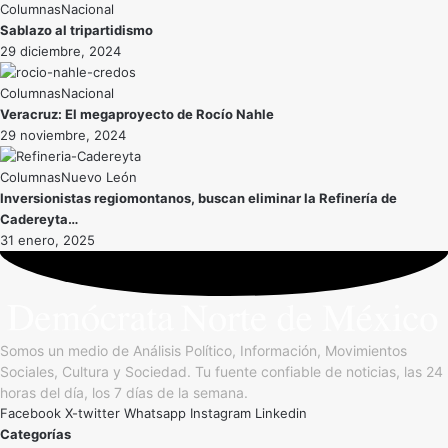
Nacional
Sablazo al tripartidismo
29 diciembre, 2024
Nacional
Veracruz: El megaproyecto de Rocío Nahle
29 noviembre, 2024
Nuevo León
Inversionistas regiomontanos, buscan eliminar la Refinería de
Cadereyta…
31 enero, 2025
Somos un medio de Análisis Político, Información, Movimientos
Sociales, Cultura y Sociedad. Tu fuente confiable de noticias, las 24
horas del día, los 7 días de la semana.
Facebook
X-twitter
Whatsapp
Instagram
Linkedin
Categorías