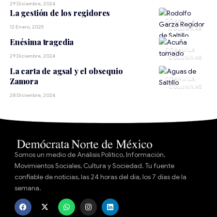
29 Diciembre, 2024
La gestión de los regidores
COAHUILA
12 Enero, 2025
Enésima tragedia
COAHUILA
29 Diciembre, 2024
La carta de agsal y el obsequio
COAHUILA
Zamora
28 Diciembre, 2024
Somos un medio de Análisis Político, Información,
Movimientos Sociales, Cultura y Sociedad. Tu fuente
confiable de noticias, las 24 horas del día, los 7 días de la
semana.