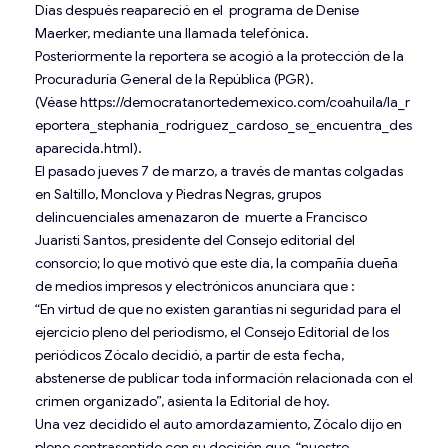
Días después reapareció en el programa de Denise
Maerker, mediante una llamada telefónica.
Posteriormente la reportera se acogió a la protección de la
Procuraduría General de la República (PGR).
(Véase
https://democratanortedemexico.com/coahuila/la_r
eportera_stephania_rodriguez_cardoso_se_encuentra_des
aparecida.html
).
El pasado jueves 7 de marzo, a través de mantas colgadas
en Saltillo, Monclova y Piedras Negras, grupos
delincuenciales amenazaron de muerte a Francisco
Juaristi Santos, presidente del Consejo editorial del
consorcio; lo que motivó que este día, la compañía dueña
de medios impresos y electrónicos anunciara que :
“En virtud de que no existen garantías ni seguridad para el
ejercicio pleno del periodismo, el Consejo Editorial de los
periódicos Zócalo decidió, a partir de esta fecha,
abstenerse de publicar toda información relacionada con el
crimen organizado”, asienta la Editorial de hoy.
Una vez decidido el auto amordazamiento, Zócalo dijo en
pleno contrasentido con su decisión que, “nuestro