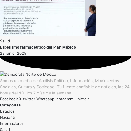
Salud
Espejismo farmacéutico del Plan México
23 junio, 2025
Somos un medio de Análisis Político, Información, Movimientos
Sociales, Cultura y Sociedad. Tu fuente confiable de noticias, las 24
horas del día, los 7 días de la semana.
Facebook
X-twitter
Whatsapp
Instagram
Linkedin
Categorías
Estados
Nacional
Internacional
Salud