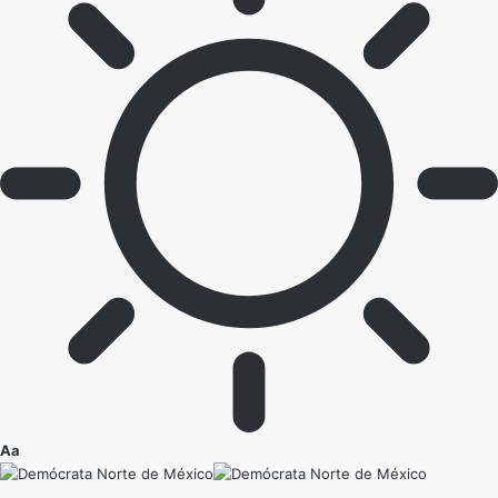
Ajustador
Aa
de
fuente