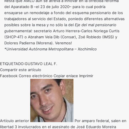
Resta que AMLO aún se atreva a innovar en la ofrecida reforma
del Aparatado B –el 23 de julio 2020– para lo cual podría
ensayarse un remodelaje a fondo del esquema pensionario de los
trabajadores al servicio del Estado, poniedo diferentes alternativas
posibles sobre la mesa y no sólo la del
Eje del mal pensionario
gubernamental:
secretario Arturo Herrera-Carlos Noriega Curtis
(SHCP-4T) o Abraham Vela Dib (Consar), Zoé Robledo (IMSS) y
Dolores Padierna (Morena). Veremos!
*Universidad Autónoma Metropolitana – Xochimilco
ETIQUETADO:
GUSTAVO LEAL F.
Compartir este artículo
Facebook
Correo electrónico
Copiar enlace
Imprimir
Artículo anterior
Por amparo federal, salen en
libertad 3 involucrados en el asesinato de José Eduardo Moreira