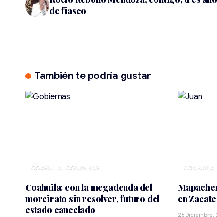
de fiasco
También te podría gustar
COAHUILA
COAHUILA
Coahuila; con la megadeuda del
Mapacher
moreirato sin resolver, futuro del
en Zacate
estado cancelado
26 Diciembre,