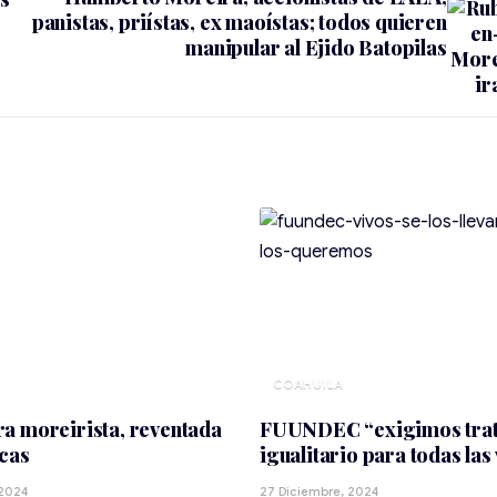
panistas, priístas, ex maoístas; todos quieren
manipular al Ejido Batopilas
COAHUILA
a moreirista, reventada
FUUNDEC “exigimos tra
cas
igualitario para todas las
 2024
27 Diciembre, 2024