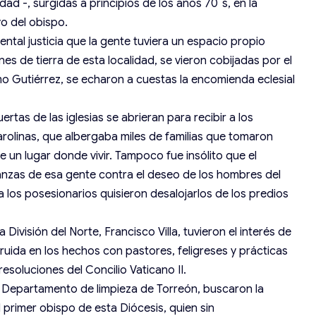
ad -, surgidas a principios de los años 70`s, en la
o del obispo.
al justicia que la gente tuviera un espacio propio
es de tierra de esta localidad, se vieron cobijadas por el
 Gutiérrez, se echaron a cuestas la encomienda eclesial
rtas de las iglesias se abrieran para recibir a los
arolinas, que albergaba miles de familias que tomaron
e un lugar donde vivir. Tampoco fue insólito que el
anzas de esa gente contra el deseo de los hombres del
a los posesionarios quisieron desalojarlos de los predios
 División del Norte, Francisco Villa, tuvieron el interés de
uida en los hechos con pastores, feligreses y prácticas
soluciones del Concilio Vaticano II.
l Departamento de limpieza de Torreón, buscaron la
l primer obispo de esta Diócesis, quien sin