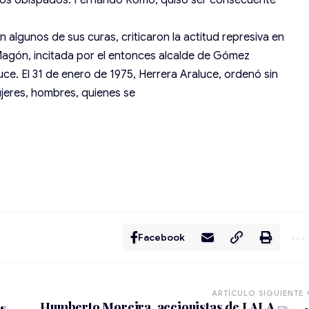
 los obispados. Fernando Romo, quiso ser consecuente
n algunos de sus curas, criticaron la actitud represiva en
Magón, incitada por el entonces alcalde de Gómez
uce. El 31 de enero de 1975, Herrera Araluce, ordenó sin
ujeres, hombres, quienes se
Facebook
ARTÍCULO SIGUIENTE
Humberto Moreira, accionistas de LALA,
os