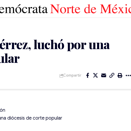
rrez, luchó por una
ular
Compartir
eón
na diócesis de corte popular