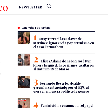
NEWSLETTER
Las más recientes
Susy Torrecillas Salazar de
Martínez, ignorancia y oportunismo en
el caso Fermachem
Ulises Adame de León y José Iván
Rivera Esquivel, hace un mes, asaltaron
al Instituto 18 de Marzo
Fernando Reverte, alcalde
garañón, sentenciado por el IEPC al
ejercer violencia política de género
Feminicidios en aumento: el papel