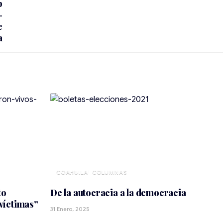
COAHUILA
to
De la autocracia a la democracia
 víctimas”
31 Enero, 2025