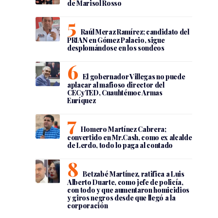
de Marisol Rosso
Raúl Meraz Ramírez; candidato del
PRIAN en Gómez Palacio, sigue
desplomándose en los sondeos
El gobernador Villegas no puede
aplacar al mafioso director del
CECyTED, Cuauhtémoc Armas
Enríquez
Homero Martínez Cabrera;
convertido en Mr.Cash, como ex alcalde
de Lerdo, todo lo paga al contado
Betzabé Martínez, ratifica a Luis
Alberto Duarte, como jefe de policía,
con todo y que aumentaron homicidios
y giros negros desde que llegó a la
corporación