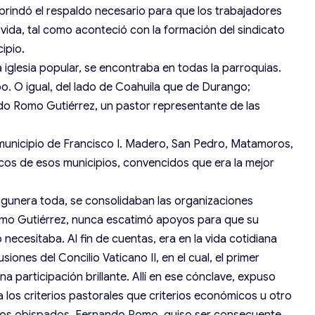
brindó el respaldo necesario para que los trabajadores
ida, tal como aconteció con la formación del sindicato
ipio.
 iglesia popular, se encontraba en todas la parroquias.
o. O igual, del lado de Coahuila que de Durango;
o Romo Gutiérrez, un pastor representante de las
el municipio de Francisco I. Madero, San Pedro, Matamoros,
os de esos municipios, convencidos que era la mejor
gunera toda, se consolidaban las organizaciones
omo Gutiérrez, nunca escatimó apoyos para que su
o necesitaba. Al fin de cuentas, era en la vida cotidiana
siones del Concilio Vaticano II, en el cual, el primer
 participación brillante. Allí en ese cónclave, expuso
 los criterios pastorales que criterios económicos u otro