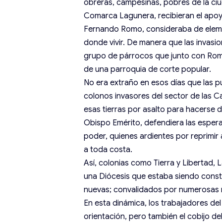
obreras, campesinas, pobres de la ciud
Comarca Lagunera, recibieran el apoy
Fernando Romo, consideraba de element
donde vivir. De manera que las invasion
grupo de párrocos que junto con Romo
de una parroquia de corte popular.
No era extraño en esos días que las pue
colonos invasores del sector de las C
esas tierras por asalto para hacerse d
Obispo Emérito, defendiera las esper
poder, quienes ardientes por reprimir 
a toda costa.
Así, colonias como Tierra y Libertad, La
una Diócesis que estaba siendo constr
nuevas; convalidados por numerosas re
En esta dinámica, los trabajadores de
orientación, pero también el cobijo de