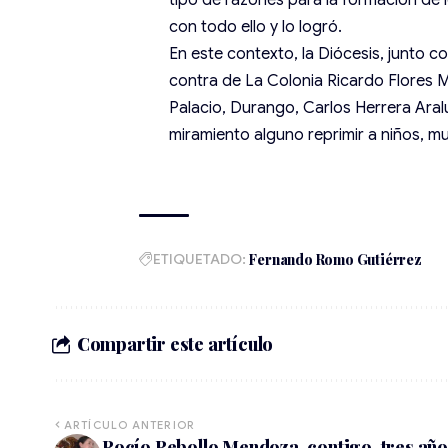
tipo de razones para la formación de
con todo ello y lo logró.
En este contexto, la Diócesis, junto co
contra de La Colonia Ricardo Flores 
Palacio, Durango, Carlos Herrera Aral
miramiento alguno reprimir a niños, m
ETIQUETADO:
Fernando Romo Gutiérrez
Compartir este artículo
ARTÍCULO ANTERIOR
Rocío Rebollo Mendoza, contigo, tres añ