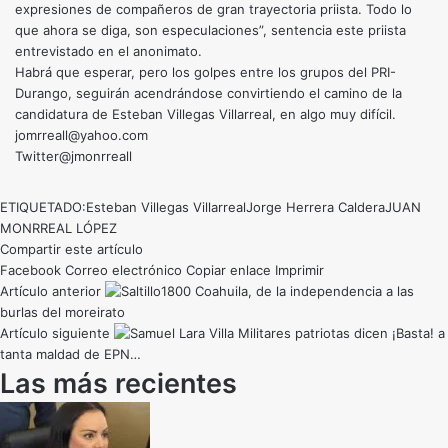
expresiones de compañeros de gran trayectoria priista. Todo lo
que ahora se diga, son especulaciones”, sentencia este priista
entrevistado en el anonimato.
Habrá que esperar, pero los golpes entre los grupos del PRI-
Durango, seguirán acendrándose convirtiendo el camino de la
candidatura de Esteban Villegas Villarreal, en algo muy difícil.
jomrreall@yahoo.com
Twitter@jmonrreall
ETIQUETADO:
Esteban Villegas Villarreal
Jorge Herrera Caldera
JUAN
MONRREAL LÓPEZ
Compartir este artículo
Facebook
Correo electrónico
Copiar enlace
Imprimir
Artículo anterior
Coahuila, de la independencia a las
burlas del moreirato
Artículo siguiente
Militares patriotas dicen ¡Basta! a
tanta maldad de EPN…
Las más recientes