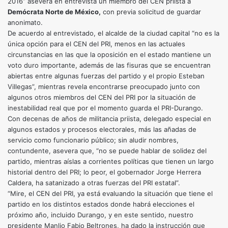
2016” asevera en entrevista un miembro del CEN priista a
Demócrata Norte de México,
con previa solicitud de guardar
anonimato.
De acuerdo al entrevistado, el alcalde de la ciudad capital “no es la
única opción para el CEN del PRI, menos en las actuales
circunstancias en las que la oposición en el estado mantiene un
voto duro importante, además de las fisuras que se encuentran
abiertas entre algunas fuerzas del partido y el propio Esteban
Villegas”, mientras revela encontrarse preocupado junto con
algunos otros miembros del CEN del PRI por la situación de
inestabilidad real que por el momento guarda el PRI-Durango.
Con decenas de años de militancia priista, delegado especial en
algunos estados y procesos electorales, más las añadas de
servicio como funcionario público; sin aludir nombres,
contundente, asevera que, “no se puede hablar de solidez del
partido, mientras aíslas a corrientes políticas que tienen un largo
historial dentro del PRI; lo peor, el gobernador Jorge Herrera
Caldera, ha satanizado a otras fuerzas del PRI estatal”.
“Mire, el CEN del PRI, ya está evaluando la situación que tiene el
partido en los distintos estados donde habrá elecciones el
próximo año, incluido Durango, y en este sentido, nuestro
presidente Manlio Fabio Beltrones, ha dado la instrucción que