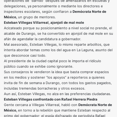
operaciones de “barrido” después de amenazarlos en escuelas y
delegaciones, ya personalmente o mediante los directores e
inspectores escolares, según confiaron a
Demócrata Norte de
México,
un grupo de mentores.
Esteban Villegas Villarreal, ajonjolí de mal mole
Acicateado porque su posicionamiento a nivel social no prende, el
alcalde de Durango, se ha convertido en ajonjolí de mal mole en su
afán de agandallar la candidatura a gobernador.
Mal asesorado, Esteban Villegas, lo mismo reparte arbolitos, que
intenta abordar temas como los del agua en La Laguna, asunto del
que desconoce casi todo.
Al presidente de la ciudad capital poco le importa el ridículo
público cuando se exhibe como ignorante.
Sus consejeros le vendieron la idea que basta comprar espacios
en los medios y sostener “los apoyos” a reporteros a quienes
invita de fin de semana a Durango, con todos los gastos pagados,
incluidas tremendas borracheras y otros excesos.
Aun así, Esteban Villegas, no alza en las preferencias ciudadanas.
Esteban Villegas confrontado con Rafael Herrera Piedra
Gente cercana a Villegas Villarreal, habló con
Demócrata Norte de
México,
en torno a la rebelión que mantiene Esteban respecto al
primo del gobernador; el espía disfrazado de periodista Rafael