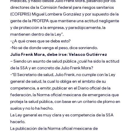
médicas, y hablo desde Julio Frenk Mora, pasando por los
directores da la Comisión federal para riesgos sanitarios
(COFEPRIS) Miguel Lombera González y por supuesto de la
gente de la PROFEPA que mantiene una actitud negligente
y de protección a la empresa, y paradójicamente, la
mantienen dentro de la Ley”.
-¿A qué crees que se deba esto?
-No sé de donde venga el peso, dice sonriendo.
Julio Frenk Mora, debe irse: Velasco Gutiérrez
– Siendo un asunto de salud pública ¿cuál ha sido la actitud
de la SSA y en concreto de Julio Frenk Mora?
-“El Secretario de salud, Julio Frenk, no cumple con la Ley
general de salud, la cual lo obliga en el ámbito de su
competencia, a emitir, publicar en el Diario oficial de la
federación, la Norma oficial mexicana de emergencia que
proteja la salud pública, con base en un criterio de plomo en
suelos y no lo ha hecho.
La Ley general es muy clara y es competencia de la SSA
hacerlo.
La publicación de la Norma oficial mexicana de