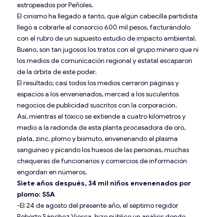
estropeados por Peñoles.
El cinismo ha llegado a tanto, que algún cabecilla partidista
llegó a cobrarle al consorcio 600 mil pesos, facturándolo
con el rubro de un supuesto estudio de impacto ambiental.
Bueno, son tan jugosos los tratos con el grupo minero que ni
los medios de comunicación regional y estatal escaparon
de la órbita de este poder.
El resultado; casi todos los medios cerraron páginas y
espacios a los envenenados, merced a los suculentos
negocios de publicidad suscritos con la corporación.
Así, mientras el tóxico se extiende a cuatro kilómetros y
medio a la redonda de esta planta procesadora de oro,
plata, zinc, plomo y bismuto, envenenando el plasma
sanguíneo y picando los huesos de las personas, muchas
chequeras de funcionarios y comercios de información
engordan en números.
Siete años después, 34 mil niños envenenados por
plomo: SSA
-El 24 de agosto del presente año, el séptimo regidor
Roberto Sánchez Viesca, hizo público un análisis donde