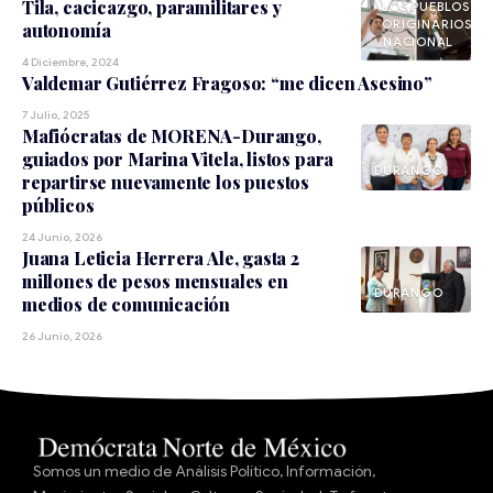
Tila, cacicazgo, paramilitares y
LOS PUEBLOS
ORIGINARIOS
autonomía
NACIONAL
4 Diciembre, 2024
Valdemar Gutiérrez Fragoso: “me dicen Asesino”
7 Julio, 2025
Mafiócratas de MORENA-Durango,
guiados por Marina Vitela, listos para
DURANGO
repartirse nuevamente los puestos
públicos
24 Junio, 2026
Juana Leticia Herrera Ale, gasta 2
millones de pesos mensuales en
DURANGO
medios de comunicación
26 Junio, 2026
Somos un medio de Análisis Político, Información,