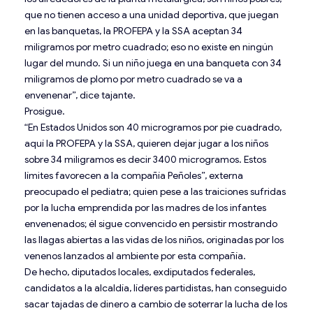
que no tienen acceso a una unidad deportiva, que juegan
en las banquetas, la PROFEPA y la SSA aceptan 34
miligramos por metro cuadrado; eso no existe en ningún
lugar del mundo. Si un niño juega en una banqueta con 34
miligramos de plomo por metro cuadrado se va a
envenenar”, dice tajante.
Prosigue.
“En Estados Unidos son 40 microgramos por pie cuadrado,
aquí la PROFEPA y la SSA, quieren dejar jugar a los niños
sobre 34 miligramos es decir 3400 microgramos. Estos
límites favorecen a la compañía Peñoles”, externa
preocupado el pediatra; quien pese a las traiciones sufridas
por la lucha emprendida por las madres de los infantes
envenenados; él sigue convencido en persistir mostrando
las llagas abiertas a las vidas de los niños, originadas por los
venenos lanzados al ambiente por esta compañía.
De hecho, diputados locales, exdiputados federales,
candidatos a la alcaldía, líderes partidistas, han conseguido
sacar tajadas de dinero a cambio de soterrar la lucha de los