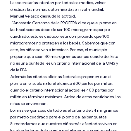
Las secretarías intentan por todos los medios, volver
elásticas las normas determinadas a nivel mundial.
Manuel Velasco desnuda la actitud.
-“Anastasio Carranza de la PROFEPA dice que el plomo en
las habitaciones debe de ser 100 microgramos por pie
cuadrado, esto es caduco, está comprobado que 100
microgramos no protegen a los bebés. Sabemos que con
esto, los niños se van a intoxicar. Por eso, el municipio
propone que sean 40 microgramos por pie cuadrado. Esto
no es una puntada, es un criterio internacional de la OMS y
de la EPA.
Además las citadas oficinas federales proponen que el
plomo en el suelo natural alcance 600 partes por millón,
cuando el criterio internacional actual es 400 partes por
millón en términos máximos. Arriba de estas cantidades, los
niños se envenenan.
Lo más vergonzoso de todo es el criterio de 34 miligramos
por metro cuadrado para el plomo de las banquetas.
Si recordamos que nuestros niños más afectados viven en
los alrededores de la planta metalúrgica, son niños pobres,