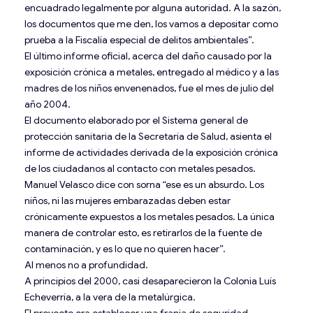
encuadrado legalmente por alguna autoridad. A la sazón,
los documentos que me den, los vamos a depositar como
prueba a la Fiscalía especial de delitos ambientales”.
El último informe oficial, acerca del daño causado por la
exposición crónica a metales, entregado al médico y a las
madres de los niños envenenados, fue el mes de julio del
año 2004.
El documento elaborado por el Sistema general de
protección sanitaria de la Secretaría de Salud, asienta el
informe de actividades derivada de la exposición crónica
de los ciudadanos al contacto con metales pesados.
Manuel Velasco dice con sorna “ese es un absurdo. Los
niños, ni las mujeres embarazadas deben estar
crónicamente expuestos a los metales pesados. La única
manera de controlar esto, es retirarlos de la fuente de
contaminación, y es lo que no quieren hacer”.
Al menos no a profundidad.
A principios del 2000, casi desaparecieron la Colonia Luís
Echeverría, a la vera de la metalúrgica.
El proyecto era establecer una franja de seguridad