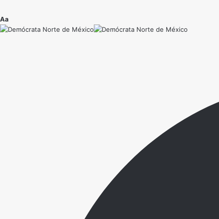
Ajustador
Aa
de
fuente