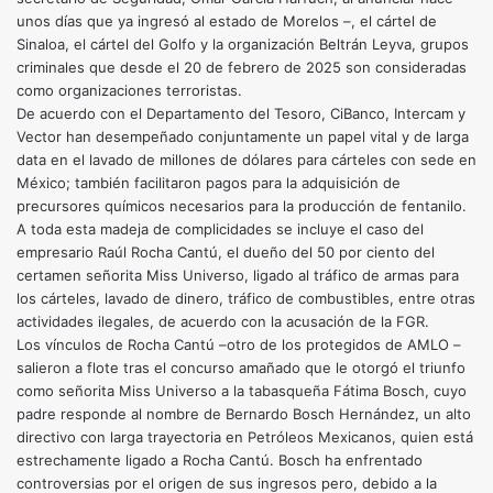
unos días que ya ingresó al estado de Morelos –, el cártel de
Sinaloa, el cártel del Golfo y la organización Beltrán Leyva, grupos
criminales que desde el 20 de febrero de 2025 son consideradas
como organizaciones terroristas.
De acuerdo con el Departamento del Tesoro, CiBanco, Intercam y
Vector han desempeñado conjuntamente un papel vital y de larga
data en el lavado de millones de dólares para cárteles con sede en
México; también facilitaron pagos para la adquisición de
precursores químicos necesarios para la producción de fentanilo.
A toda esta madeja de complicidades se incluye el caso del
empresario Raúl Rocha Cantú, el dueño del 50 por ciento del
certamen señorita Miss Universo, ligado al tráfico de armas para
los cárteles, lavado de dinero, tráfico de combustibles, entre otras
actividades ilegales, de acuerdo con la acusación de la FGR.
Los vínculos de Rocha Cantú –otro de los protegidos de AMLO –
salieron a flote tras el concurso amañado que le otorgó el triunfo
como señorita Miss Universo a la tabasqueña Fátima Bosch, cuyo
padre responde al nombre de Bernardo Bosch Hernández, un alto
directivo con larga trayectoria en Petróleos Mexicanos, quien está
estrechamente ligado a Rocha Cantú. Bosch ha enfrentado
controversias por el origen de sus ingresos pero, debido a la