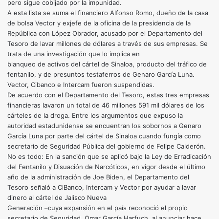
pero sigue cobijado por la impunidad.
A esta lista se suma el financiero Alfonso Romo, dueño de la casa
de bolsa Vector y exjefe de la oficina de la presidencia de la
República con López Obrador, acusado por el Departamento del
Tesoro de lavar millones de dólares a través de sus empresas. Se
trata de una investigación que lo implica en
blanqueo de activos del cártel de Sinaloa, producto del tráfico de
fentanilo, y de presuntos testaferros de Genaro García Luna.
Vector, Cibanco e Intercam fueron suspendidas.
De acuerdo con el Departamento del Tesoro, estas tres empresas
financieras lavaron un total de 46 millones 591 mil dólares de los
cárteles de la droga. Entre los argumentos que expuso la
autoridad estadunidense se encuentran los sobornos a Genaro
García Luna por parte del cártel de Sinaloa cuando fungía como
secretario de Seguridad Pública del gobierno de Felipe Calderón.
No es todo: En la sanción que se aplicó bajo la Ley de Erradicación
del Fentanilo y Disuación de Narcóticos, en vigor desde el último
año de la administración de Joe Biden, el Departamento del
Tesoro señaló a CiBanco, Intercam y Vector por ayudar a lavar
dinero al cártel de Jalisco Nueva
Generación –cuya expansión en el país reconoció el propio
secretario de Seguridad, Omar García Harfuch, al anunciar hace