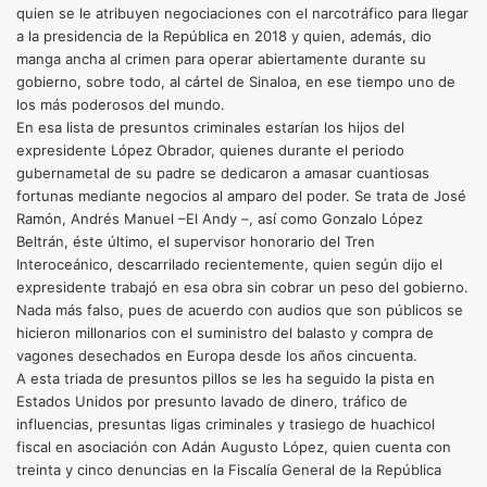
quien se le atribuyen negociaciones con el narcotráfico para llegar
a la presidencia de la República en 2018 y quien, además, dio
manga ancha al crimen para operar abiertamente durante su
gobierno, sobre todo, al cártel de Sinaloa, en ese tiempo uno de
los más poderosos del mundo.
En esa lista de presuntos criminales estarían los hijos del
expresidente López Obrador, quienes durante el periodo
gubernametal de su padre se dedicaron a amasar cuantiosas
fortunas mediante negocios al amparo del poder. Se trata de José
Ramón, Andrés Manuel –El Andy –, así como Gonzalo López
Beltrán, éste último, el supervisor honorario del Tren
Interoceánico, descarrilado recientemente, quien según dijo el
expresidente trabajó en esa obra sin cobrar un peso del gobierno.
Nada más falso, pues de acuerdo con audios que son públicos se
hicieron millonarios con el suministro del balasto y compra de
vagones desechados en Europa desde los años cincuenta.
A esta triada de presuntos pillos se les ha seguido la pista en
Estados Unidos por presunto lavado de dinero, tráfico de
influencias, presuntas ligas criminales y trasiego de huachicol
fiscal en asociación con Adán Augusto López, quien cuenta con
treinta y cinco denuncias en la Fiscalía General de la República