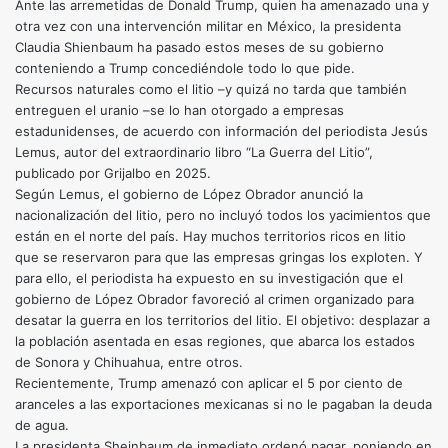
Ante las arremetidas de Donald Trump, quien ha amenazado una y
otra vez con una intervención militar en México, la presidenta
Claudia Shienbaum ha pasado estos meses de su gobierno
conteniendo a Trump concediéndole todo lo que pide.
Recursos naturales como el litio –y quizá no tarda que también
entreguen el uranio –se lo han otorgado a empresas
estadunidenses, de acuerdo con información del periodista Jesús
Lemus, autor del extraordinario libro “La Guerra del Litio”,
publicado por Grijalbo en 2025.
Según Lemus, el gobierno de López Obrador anunció la
nacionalización del litio, pero no incluyó todos los yacimientos que
están en el norte del país. Hay muchos territorios ricos en litio
que se reservaron para que las empresas gringas los exploten. Y
para ello, el periodista ha expuesto en su investigación que el
gobierno de López Obrador favoreció al crimen organizado para
desatar la guerra en los territorios del litio. El objetivo: desplazar a
la población asentada en esas regiones, que abarca los estados
de Sonora y Chihuahua, entre otros.
Recientemente, Trump amenazó con aplicar el 5 por ciento de
aranceles a las exportaciones mexicanas si no le pagaban la deuda
de agua.
La presidenta Sheinbaum de inmediato ordenó pagar, poniendo en