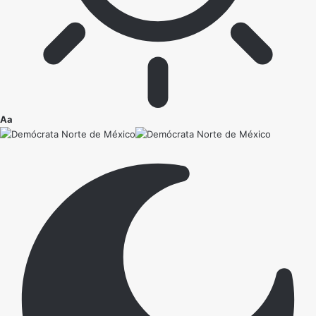
Ajustador
Aa
de
fuente