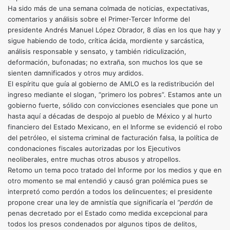
Ha sido más de una semana colmada de noticias, expectativas,
comentarios y análisis sobre el Primer-Tercer Informe del
presidente Andrés Manuel López Obrador, 8 días en los que hay y
sigue habiendo de todo, crítica ácida, mordiente y sarcástica,
análisis responsable y sensato, y también ridiculización,
deformación, bufonadas; no extraña, son muchos los que se
sienten damnificados y otros muy ardidos.
El espíritu que guía al gobierno de AMLO es la redistribución del
ingreso mediante el slogan, “primero los pobres”. Estamos ante un
gobierno fuerte, sólido con convicciones esenciales que pone un
hasta aquí a décadas de despojo al pueblo de México y al hurto
financiero del Estado Mexicano, en el Informe se evidenció el robo
del petróleo, el sistema criminal de facturación falsa, la política de
condonaciones fiscales autorizadas por los Ejecutivos
neoliberales, entre muchas otros abusos y atropellos.
Retomo un tema poco tratado del Informe por los medios y que en
otro momento se mal entendió y causó gran polémica pues se
interpretó como perdón a todos los delincuentes; el presidente
propone crear una ley de amnistía que significaría el
“perdón
de
penas decretado por el Estado como medida excepcional para
todos los presos condenados por algunos tipos de delitos,