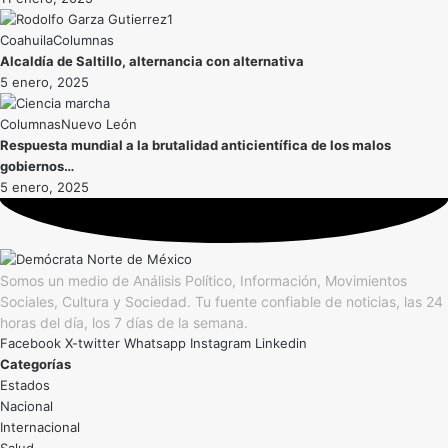
Coahuila
Alcaldía de Saltillo, alternancia con alternativa
5 enero, 2025
Nuevo León
Respuesta mundial a la brutalidad anticientífica de los malos
gobiernos…
5 enero, 2025
Somos un medio de Análisis Político, Información, Movimientos
Sociales, Cultura y Sociedad. Tu fuente confiable de noticias, las 24
horas del día, los 7 días de la semana.
Facebook
X-twitter
Whatsapp
Instagram
Linkedin
Categorías
Estados
Nacional
Internacional
Salud