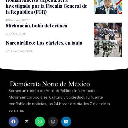
COAHUILA
investigado por la Fiscalía General de
NACIONAL
la República (FGR)
18 Febrero, 2025
Michoacán, botín del crimen
31 Enero, 2025
NACIONAL
Narcotráfico: Los cárteles, en jauja
22 Diciembre, 2024
NACIONAL
Somos un medio de Análisis Político, Información,
Movimientos Sociales, Cultura y Sociedad. Tu fuente
confiable de noticias, las 24 horas del día, los 7 días de la
semana.