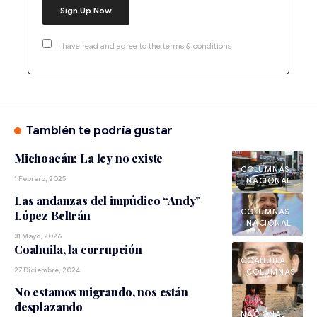
I have read and agree to the terms & conditions
También te podría gustar
Michoacán: La ley no existe
1 Febrero, 2025
NACIONAL
Las andanzas del impúdico “Andy”
López Beltrán
NACIONAL
31 Mayo, 2026
Coahuila, la corrupción
COAHUILA
27 Diciembre, 2024
No estamos migrando, nos están
desplazando
NACIONAL