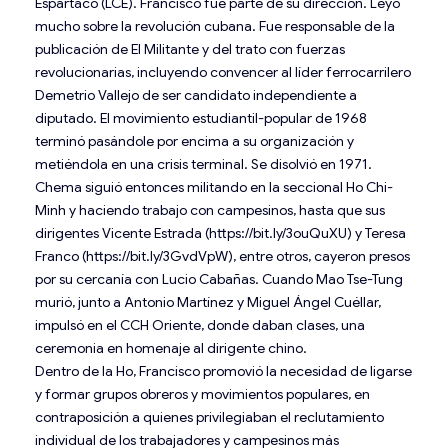
Espartaco (LCE). Francisco fue parte de su dirección. Leyó
mucho sobre la revolución cubana. Fue responsable de la
publicación de El Militante y del trato con fuerzas
revolucionarias, incluyendo convencer al líder ferrocarrilero
Demetrio Vallejo de ser candidato independiente a
diputado. El movimiento estudiantil-popular de 1968
terminó pasándole por encima a su organización y
metiéndola en una crisis terminal. Se disolvió en 1971.
Chema siguió entonces militando en la seccional Ho Chi-
Minh y haciendo trabajo con campesinos, hasta que sus
dirigentes Vicente Estrada (https://bit.ly/3ouQuXU) y Teresa
Franco (https://bit.ly/3GvdVpW), entre otros, cayeron presos
por su cercanía con Lucio Cabañas. Cuando Mao Tse-Tung
murió, junto a Antonio Martínez y Miguel Ángel Cuéllar,
impulsó en el CCH Oriente, donde daban clases, una
ceremonia en homenaje al dirigente chino.
Dentro de la Ho, Francisco promovió la necesidad de ligarse
y formar grupos obreros y movimientos populares, en
contraposición a quienes privilegiaban el reclutamiento
individual de los trabajadores y campesinos más