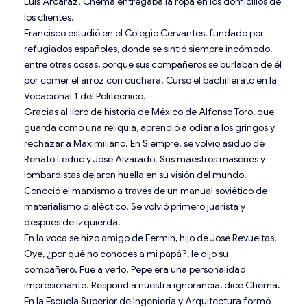
Luis Arcaraz. Chema en­tregaba la ropa en los domicilios de
los clientes.
Francisco estudió en el Colegio Cervantes, fundado por
refugiados españoles, donde se sintió siempre incómodo,
entre otras cosas, porque sus compañeros se burlaban de él
por comer el arroz con cuchara. Cursó el bachillerato en la
Vocacional 1 del Politécnico.
Gracias al libro de historia de México de Alfonso Toro, que
guarda como una reliquia, aprendió a odiar a los gringos y
rechazar a Maximiliano. En Siempre! se volvió asiduo de
Renato Leduc y José Alvarado. Sus maestros masones y
lombardistas dejaron huella en su visión del mundo.
Conoció el marxismo a través de un manual soviético de
materialismo dialéctico. Se volvió primero juarista y
después de izquierda.
En la voca se hizo amigo de Fermín, hijo de José Revueltas.
Oye, ¿por qué no conoces a mi papá?, le dijo su
compañero. Fue a verlo. Pepe era una personalidad
impresionante. Respondía nuestra ignorancia, dice Chema.
En la Escuela Superior de Ingeniería y Arquitectura formó