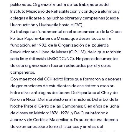
politizados. Organizó la lucha de los trabajadores del
Instituto Mexicano de Rehabilitación y condujo a alumnos y
colegas a ligarse a las luchas obreras y campesinas (desde
Huamuxti­tlán y Huehuetla hasta el FAT).
Su trabajo fue fundamental en el acercamiento de la O con
Política Popular-Línea de Masas, que desembocó en la
fundación, en 1982, de la Organización de Izquierda
Revolucionaria-Línea de Masas (OIR-LM), de la que también
sería líder (https://bit.ly/3GDCxNC). No pocos documentos
de esta organización fueron redactados por él y otros
compañeros.
Con maestros del CCH editó libros que formaron a decenas
de generaciones de estudiantes de ese sistema escolar.
Entre otras antologías destacan: De Espartaco al Che y de
Nerón a Nixon; De la prehistoria a la historia; Del árbol de la
Noche Triste al Cerro de las Campanas; Cien años de lucha
de clases en México: 1876-1976, y De Cuauh­témoc a
Juárez y de Cortés a Maximiliano. Es autor de una decena
de volúmenes sobre temas históricos y análisis del