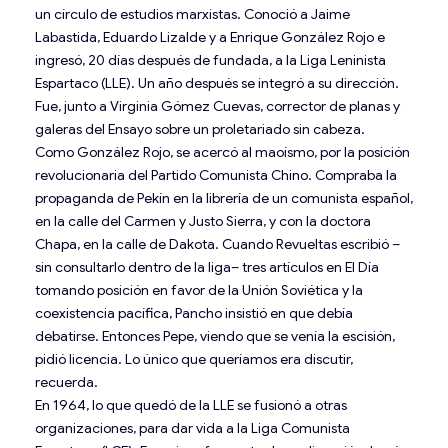
un círculo de estudios marxistas. Conoció a Jaime
Labastida, Eduardo Lizalde y a Enrique González Rojo e
ingresó, 20 días después de fundada, a la Liga Leninista
Espartaco (LLE). Un año después se integró a su dirección.
Fue, junto a Virginia Gómez Cuevas, corrector de planas y
galeras del Ensayo sobre un proletariado sin cabeza.
Como González Rojo, se acercó al maoísmo, por la posición
revolucionaria del Partido Comunista Chino. Compraba la
propaganda de Pekín en la librería de un comunista español,
en la calle del Carmen y Justo Sierra, y con la doctora
Chapa, en la calle de Dakota. Cuando Revueltas escribió –
sin consultarlo dentro de la liga– tres artículos en El Día
tomando posición en favor de la Unión Soviética y la
coexistencia pacífica, Pancho insistió en que debía
debatirse. Entonces Pepe, viendo que se venía la escisión,
pidió licencia. Lo único que queríamos era discutir,
recuerda.
En 1964, lo que quedó de la LLE se fusionó a otras
organizaciones, para dar vida a la Liga Comunista