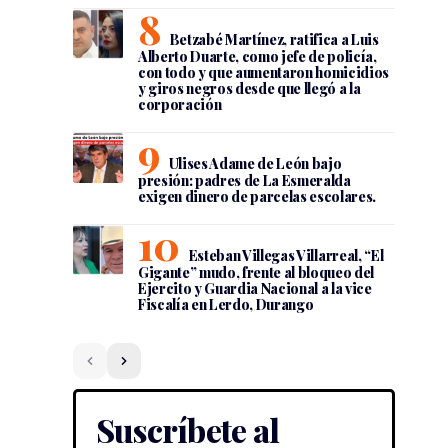
Betzabé Martínez, ratifica a Luis
Alberto Duarte, como jefe de policía,
con todo y que aumentaron homicidios
y giros negros desde que llegó a la
corporación
Ulises Adame de León bajo
presión: padres de La Esmeralda
exigen dinero de parcelas escolares.
Esteban Villegas Villarreal, “El
Gigante” mudo, frente al bloqueo del
Ejercito y Guardia Nacional a la vice
Fiscalía en Lerdo, Durango
Suscríbete al