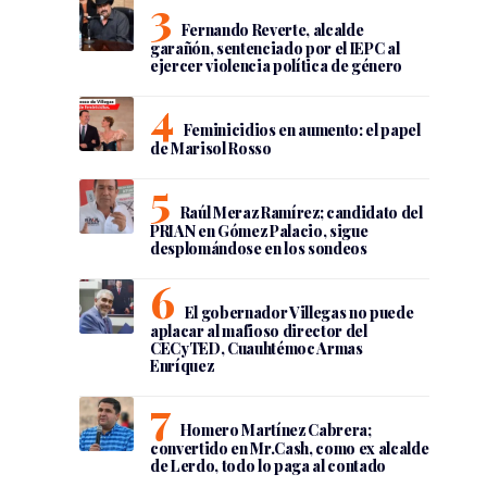
Fernando Reverte, alcalde
garañón, sentenciado por el IEPC al
ejercer violencia política de género
Feminicidios en aumento: el papel
de Marisol Rosso
Raúl Meraz Ramírez; candidato del
PRIAN en Gómez Palacio, sigue
desplomándose en los sondeos
El gobernador Villegas no puede
aplacar al mafioso director del
CECyTED, Cuauhtémoc Armas
Enríquez
Homero Martínez Cabrera;
convertido en Mr.Cash, como ex alcalde
de Lerdo, todo lo paga al contado