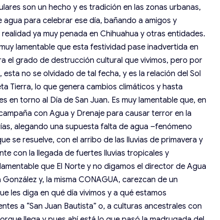
opulares son un hecho y es tradición en las zonas urbanas,
e agua para celebrar ese día, bañando a amigos y
a realidad ya muy penada en Chihuahua y otras entidades.
 muy lamentable que esta festividad pase inadvertida en
a el grado de destrucción cultural que vivimos, pero por
esta no se olvidado de tal fecha, y es la relación del Sol
ta Tierra, lo que genera cambios climáticos y hasta
les en torno al Día de San Juan. Es muy lamentable que, en
su campaña con Agua y Drenaje para causar terror en la
rías, alegando una supuesta falta de agua –fenómeno
e se resuelve, con el arribo de las lluvias de primavera y
nte con la llegada de fuertes lluvias tropicales y
 lamentable que El Norte y no digamos el director de Agua
za González y, la misma CONAGUA, carezcan de un
que les diga en qué día vivimos y a qué estamos
entes a “San Juan Bautista” o, a culturas ancestrales con
a porque llega y pues ahí está lo que pasó la madrugada del