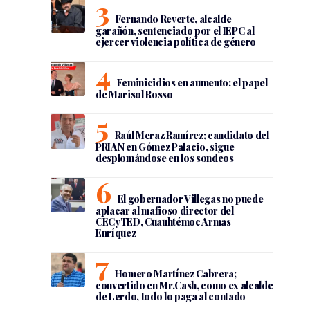
Fernando Reverte, alcalde
garañón, sentenciado por el IEPC al
ejercer violencia política de género
Feminicidios en aumento: el papel
de Marisol Rosso
Raúl Meraz Ramírez; candidato del
PRIAN en Gómez Palacio, sigue
desplomándose en los sondeos
El gobernador Villegas no puede
aplacar al mafioso director del
CECyTED, Cuauhtémoc Armas
Enríquez
Homero Martínez Cabrera;
convertido en Mr.Cash, como ex alcalde
de Lerdo, todo lo paga al contado