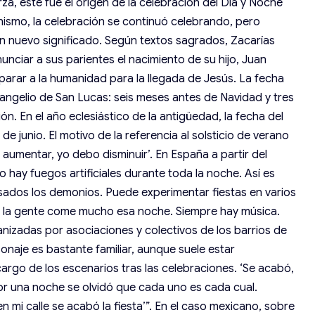
erza, este fue el origen de la celebración del Día y Noche
anismo, la celebración se continuó celebrando, pero
n nuevo significado. Según textos sagrados, Zacarías
ciar a sus parientes el nacimiento de su hijo, Juan
parar a la humanidad para la llegada de Jesús. La fecha
vangelio de San Lucas: seis meses antes de Navidad y tres
n. En el año eclesiástico de la antigüedad, la fecha del
 de junio. El motivo de la referencia al solsticio de verano
be aumentar, yo debo disminuir’. En España a partir del
 hay fuegos artificiales durante toda la noche. Así es
ados los demonios. Puede experimentar fiestas en varios
ia: la gente come mucho esa noche. Siempre hay música.
ganizadas por asociaciones y colectivos de los barrios de
sonaje es bastante familiar, aunque suele estar
rgo de los escenarios tras las celebraciones. ‘Se acabó,
. Por una noche se olvidó que cada uno es cada cual.
n mi calle se acabó la fiesta’”. En el caso mexicano, sobre