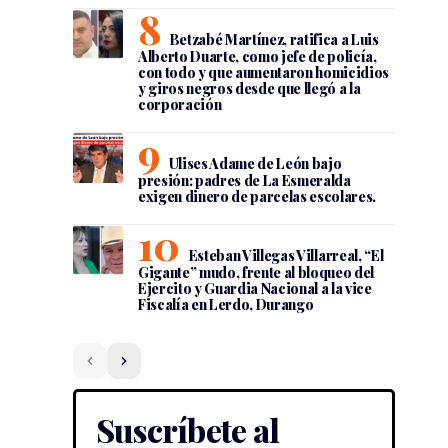
Betzabé Martínez, ratifica a Luis
Alberto Duarte, como jefe de policía,
con todo y que aumentaron homicidios
y giros negros desde que llegó a la
corporación
Ulises Adame de León bajo
presión: padres de La Esmeralda
exigen dinero de parcelas escolares.
Esteban Villegas Villarreal, “El
Gigante” mudo, frente al bloqueo del
Ejercito y Guardia Nacional a la vice
Fiscalía en Lerdo, Durango
Suscríbete al