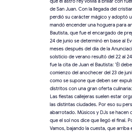
que el astro rey volvía a brillar con fu
de San Juan. Con la llegada del cristi
perdió su carácter mágico y adoptó u
mandó encender una hoguera para anun
Bautista, que fue el encargado de pre
24 de junio se determinó en base al E
meses después del día de la Anunciació
solsticio de verano resultó del 22 al 24
fue la cita de Juan el Bautista: ‘Él de
comienzo del anochecer del 23 de junio
como se supone que deben ser expuls
distritos con una gran oferta culinar
Las fiestas callejeras suelen estar or
las distintas ciudades. Por eso su per
abarrotado. Músicos y DJs se hacen ca
que el sol nos dice que llegó el final
Vamos, bajando la cuesta, que arriba e