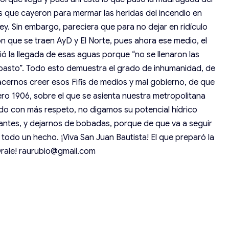
as que cayeron para mermar las heridas del incendio en
. Sin embargo, pareciera que para no dejar en ridículo
ón que se traen AyD y El Norte, pues ahora ese medio, el
ó la llegada de esas aguas porque “no se llenaron las
abasto”. Todo esto demuestra el grado de inhumanidad, de
hacernos creer esos Fifis de medios y mal gobierno, de que
ífero 1906, sobre el que se asienta nuestra metropolitana
ado con más respeto, no digamos su potencial hídrico
tantes, y dejarnos de bobadas, porque de que va a seguir
 todo un hecho. ¡Viva San Juan Bautista! El que preparó la
¡Órale! raurubio@gmail.com