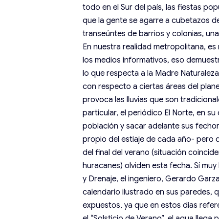
todo en el Sur del país, las fiestas p
que la gente se agarre a cubetazos d
transeúntes de barrios y colonias, un
En nuestra realidad metropolitana, es
los medios informativos, eso demuestr
lo que respecta a la Madre Naturaleza, 
con respecto a ciertas áreas del plane
provoca las lluvias que son tradiciona
particular, el periódico El Norte, en 
población y sacar adelante sus fecho
propio del estiaje de cada año- pero qu
del final del verano (situación coincide
huracanes) olviden esta fecha. Sí muy
y Drenaje, el ingeniero, Gerardo Gar
calendario ilustrado en sus paredes, 
expuestos, ya que en estos días refer
el “Solsticio de Verano”, el agua lleg