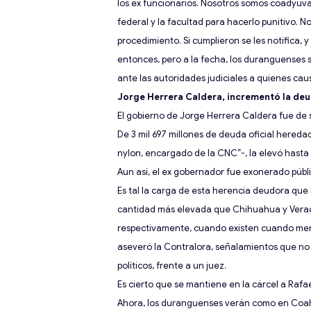
los ex funcionarios. Nosotros somos coadyuva
federal y la facultad para hacerlo punitivo. N
procedimiento. Si cumplieron se les notifica, y
entonces, pero a la fecha
,
los duranguenses s
ante las autoridades judiciales a quienes cau
Jorge Herrera Caldera, incrementó la de
El gobierno de Jorg
e Herrera Caldera fue de
De 3 mil 69
7 millones de deuda oficial
heredad
nylon, encargado de la CNC”-,
la elevó hasta 
Aun así, el ex gobernador fue exonerado públ
Es tal la carga de esta herencia deudora que
cantidad más elevada que Chihuahua y Veracr
respectivamente
, cuando existe
n
cuando me
aseveró la Contralora, señalamientos que no h
políticos, frente a un juez.
Es cierto que se mantiene en la cárcel a Rafae
Ahora, los duranguenses verán como en Coah