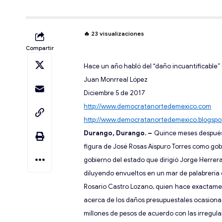
🔥
23
visualizaciones
Compartir
Hace un año habló del “daño incuantificable”
Juan Monrreal López
Diciembre 5
de 2017
http://www.democratanortedemexico.com
http://www.democratanortedemexico.blogspo
Durango, Durango.
–
Quince meses después 
figura de José Rosas Aispuro Torres como go
gobierno del estado que dirigió Jorge Herrer
diluyendo envueltos en u
n mar de palabrería
Rosario Castro Lozano, quien
hace exactamen
acerca de
los daños presupuestales ocasiona
millones de pesos
de acuerdo con las irregular