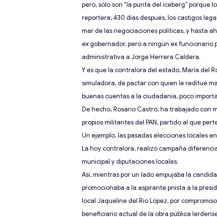
pero, sólo son “la punta del iceberg” porque l
reportera;
430 días después, los castigos legal
mar de las negociaciones políticas, y hasta ah
ex gobernador, pero a ningún ex funcionario 
administrativa a Jorge Herrera Caldera.
Y es que la contralora del estado, María del 
simuladora, de pactar
con quien le reditué ma
buenas cuentas a la ciudadanía, poco importa
De hecho,
Rosario Castro, ha trabajado con 
propios militantes del PAN, partido al que pe
Un ejemplo,
las pasadas elecciones locales en
La hoy contralora, realizó campaña diferenci
municipal y diputaciones locales.
Así, mientras por un lado empujaba la candid
promocionaba a la aspirante priista a la pres
local Jaqueline
del Río López
,
por compromisos
beneficiario actual de la obra pública
lerdens