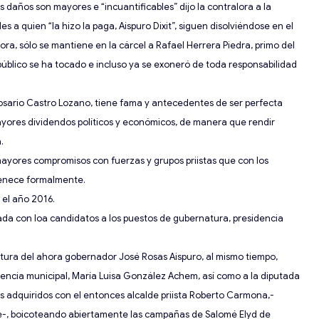
os daños son mayores e “incuantificables” dijo la contral
ora a la
es a quien “la hizo la paga, Aispuro Dixit”, siguen disolviéndose en el
ora, sólo se mantiene en la cárcel a Rafael Herrera Piedra, primo del
público se ha tocado e incluso ya se exoneró de toda responsabilidad
Rosario Castro Lozano
, tiene f
ama y antecedentes de
s
e
r perfecta
yores dividendos políticos
y económicos, de manera que rendir
.
mayores compromisos con fuerzas y grupos priistas que con los
rtenece formalmente.
 el año 2016.
ada con loa candidatos a los puestos
de gubernatura,
presidencia
atura del ahora gobernador José Rosas Aispuro, al mismo tiempo,
idencia municipal, María Luisa González
Achem
, así como a la diputada
 adquiridos con el entonces
alcalde
priista Roberto Carmona,
-
e
-,
boicoteando abiertamente las campañas de Salomé
Elyd
de