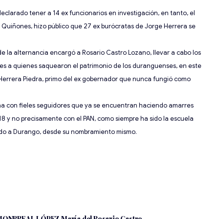
declarado tener a 14 ex funcionarios en investigación,
en tanto,
el
 Quiñones, hizo público que 27 ex burócratas de Jorge Herrera se
 la alternancia encargó a Rosario Castro Lozano, llevar a cabo los
ades a quienes saquearon el patrimonio de los duranguenses, en este
H
errera Piedra,
primo del
ex
gobernador
que nunca fungió como
ómina con fieles seguidores que ya se encuentran haciendo amarres
18
y no precisamente con el PAN, como siempre ha sido la escuela
lado a Durango, desde su
nombramiento mismo.
MONRREAL LÓPEZ
María del Rosario Castro