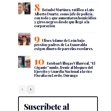
Betzabé Martínez, ratifica a Luis
Alberto Duarte, como jefe de policía,
con todo y que aumentaron homicidios
y giros negros desde que llegó a la
corporación
Ulises Adame de León bajo
presión: padres de La Esmeralda
exigen dinero de parcelas escolares.
Esteban Villegas Villarreal, “El
Gigante” mudo, frente al bloqueo del
Ejercito y Guardia Nacional a la vice
Fiscalía en Lerdo, Durango
Suscríbete al