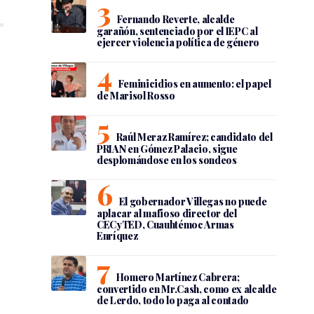
Fernando Reverte, alcalde
garañón, sentenciado por el IEPC al
ejercer violencia política de género
Feminicidios en aumento: el papel
de Marisol Rosso
Raúl Meraz Ramírez; candidato del
PRIAN en Gómez Palacio, sigue
desplomándose en los sondeos
El gobernador Villegas no puede
aplacar al mafioso director del
CECyTED, Cuauhtémoc Armas
Enríquez
Homero Martínez Cabrera;
convertido en Mr.Cash, como ex alcalde
de Lerdo, todo lo paga al contado