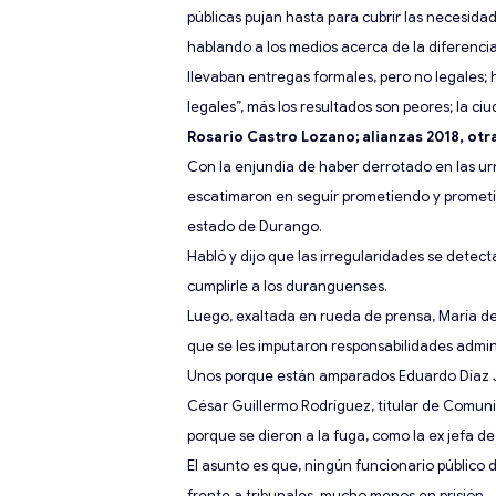
públicas pujan hasta para cubrir las necesida
hablando a los medios acerca
de la diferenci
llevaban entregas formales, pero no legales; 
legales”, más los resultados son peores; la c
Rosario Castro Lozano; alianzas 2018, otra
Con la enjundia de haber derrotado en las urn
escatimaron en seguir prometiendo y promet
estado de Durango.
Habló y dijo que las irregularidades se detec
cumplirle a los duranguenses.
Luego
,
exaltada en rueda de prensa
,
María de
que se les imputaron responsabilidades admini
Unos porque están amparados Eduardo Díaz Ju
César Gui
llermo Rodríguez, titular de
Comunic
porque se dieron a la fuga, como la ex jefa d
El asunto es que, ningún funcionario público 
frente
a tribunales, mucho menos en prisión.