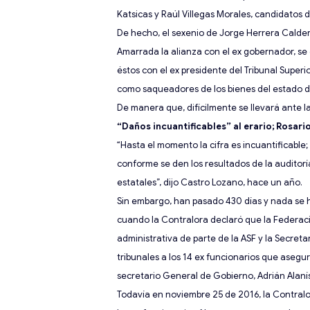
Katsicas
y Raúl Villegas Morales
, candidatos d
De hecho, el sexenio de Jorge Herrera Calde
Amarrada la alianza con el ex gobernador, se 
éstos con el ex presidente del Tribunal Superi
como saqueadores de lo
s bienes del estado 
De manera que, difícilmente se llevará ante la
“Daños incuantificables” al erario; Rosar
“Hasta el momento la cifra es incuantificabl
conforme se den los resultados de la auditoría
estatales”, dijo Castro Lozano, hace un año.
Sin embargo, han pasado 430
días y nada se 
cuando la Contralora declaró que la Federa
administrativa de parte de la ASF y la Secreta
tribunales a los 14 ex funcionarios que asegu
secretario General de Gobierno, Adrián Alaní
Todavía en noviembre 25 de 2016, la Contralo