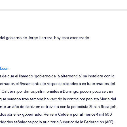
 del gobierno de Jorge Herrera
; hoy está exonerado
t.com
de que el llamado “gobierno de la alternancia” se instalara con la
bernador,
el fincamiento de responsabilidades a ex funcionarios del
a Cal
dera, por daños patrimoniales a Durango
, poco a poco se van
 que
semana tras semana ha vertido la contralora panista Marí
a del
te un año declaró,-
en entrevista con la periodista
Shaila
Rosagel
-,
dos por el ex gobernador H
errera Caldera por al menos
4 mil
500
idades señaladas por la Auditoría Superior de la Federación (ASF);