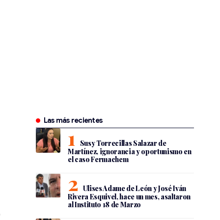
Las más recientes
Susy Torrecillas Salazar de
Martínez, ignorancia y oportunismo en
el caso Fermachem
Ulises Adame de León y José Iván
Rivera Esquivel, hace un mes, asaltaron
al Instituto 18 de Marzo