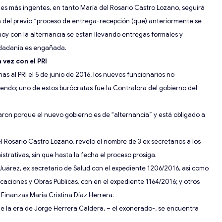
des más ingentes, en tanto María del Rosario Castro Lozano, seguirá
a del
previo
“proceso
de entrega-recepción (que)
anteriormente se
hoy con la alternancia se están llevando ent
regas formales y
iudadanía es engañada.
 vez con el PRI
as al PRI el 5 de junio de 2016, los nuevos funcionarios no
iendo; uno de estos
burócratas
fue la Contralor
a
del gobierno del
taron porque el nuevo gobierno es de “alternancia”
y está
obligado a
l Rosario Castro Lozano, reveló el nombre de 3 ex secretarios a los
strativas, sin que hasta la fecha el proceso prosiga.
árez, ex secretario de Salud con el expediente 1206/2016, así como
aciones y Obras Públicas, con en el expediente 1164/2016
; y otros
e Finanzas María Cristina Díaz Herrera.
de la era de Jorge Herrera Caldera, – el exonerado-, se encuentra