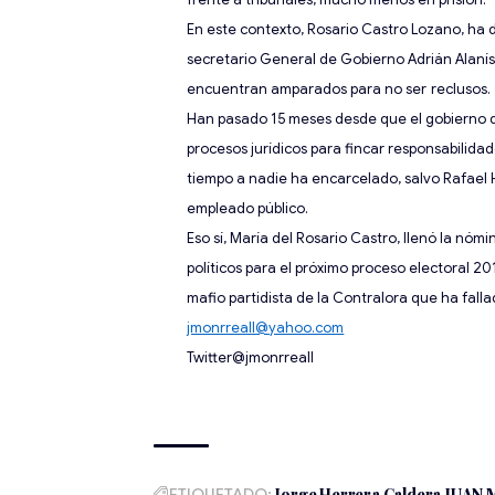
En este contexto
, Rosario Castro Lozano, ha 
secretario General de Gobierno Adrián Alanís
encuentran amparados para no ser
reclusos.
Han pasado 15 meses desde que el gobierno de
procesos jurídicos para fincar responsabilid
tiempo a nadie ha encarcelado, salvo Rafael 
empleado público.
Eso sí, María del Rosario Castro, llenó la n
políticos para el
próximo proceso electoral 20
mafio
partidista de la Contralora que ha fal
jmonrreall@yahoo.com
Twitter@jmonrreall
ETIQUETADO:
Jorge Herrera Caldera
JUAN 