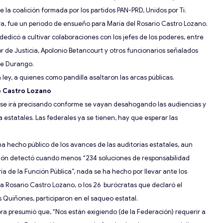
e la coalición formada por los partidos PAN-PRD, Unidos por Ti
.
ra, fue un periodo de ensueño para M
aría del Rosario Castro Lozano.
dedicó a cultivar colaboraciones con los jefes de los poderes, entre
or de Justicia, Apolonio Betancourt y otros funcionarios señalados
de Durango.
 ley, a quienes como pandilla asaltaron las arcas públicas.
io Castro Lozano
e; se irá precisando conforme se vayan desahogando las audiencias y
 estatales. Las federales ya se tienen, hay que esperar las
ha hecho público de los avances de las auditorías estatales, aun
ción detectó cuando menos
“
234 soluciones de
responsabilidad
ría de la Función Pública”, nada se ha hecho por llevar ante los
ra Rosario Castro Lozano, o los 26 burócratas que declaró el
s Quiñones, participaron en el saqueo estatal
.
ra presumió que, “
Nos están exigiendo
(de la Federación)
requerir a