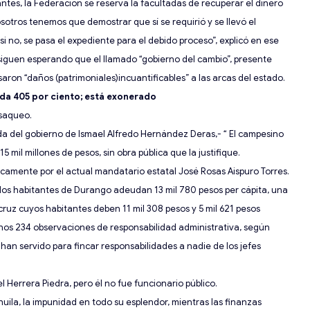
ntes, la Federación se reserva la facultadas de recuperar el dinero
osotros tenemos que demostrar que sí se requirió y se llevó el
 si no, se pasa el expediente p
ara el debido proceso”, explicó en ese
iguen esperando que el llamado “gobierno del cambio”, presente
saron “daños (patrimoniales)incuantificables
”
a las arcas del estado.
uda
4
05 por ciento; está exonerado
 saqueo.
a del gobierno de
Ismael Alfredo Hernández
Deras
,-
“ El campesino
15 mil millones de pesos, sin
obra pública que la justifique.
icamente por el actual mandatario estatal José Rosas Aispuro
Torres.
los habitantes de Durango adeudan
13 mil 780 pesos per cápita, una
uz cuyos habitantes deben 11 mil 308 pesos y 5 mil 621 pesos
nos
234 observaciones de responsabilid
ad administrativa, según
an servido para fincar responsabilidades a nadie de los jefes
l Herrera Piedra, pero él no fue funcionario público.
uila, la impunidad
en todo su esplendor, mientras las finanzas