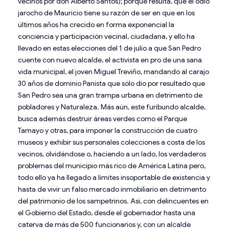
vecinos por don Alberto Santos); porque resulta, que el odio
jarocho de Mauricio tiene su razón de ser en que en los
últimos años ha crecido en forma exponencial la
conciencia y participación vecinal, ciudadana, y ello ha
llevado en estas elecciones del 1 de julio a que San Pedro
cuente con nuevo alcalde, el activista en pro de una sana
vida municipal, el joven Miguel Treviño, mandando al carajo
30 años de dominio Panista que sólo dio por resultado que
San Pedro sea una gran trampa urbana en detrimento de
pobladores y Naturaleza. Más aún, este furibundo alcalde,
busca además destruir áreas verdes como el Parque
Tamayo y otras, para imponer la construcción de cuatro
museos y exhibir sus personales colecciones a costa de los
vecinos, olvidándose o, haciendo a un lado, los verdaderos
problemas del municipio más rico de América Latina pero,
todo ello ya ha llegado a límites insoportable de existencia y
hasta de vivir un falso mercado inmobiliario en detrimento
del patrimonio de los sampetrinos. Así, con delincuentes en
el Gobierno del Estado, desde el gobernador hasta una
caterva de más de 500 funcionarios y, con un alcalde