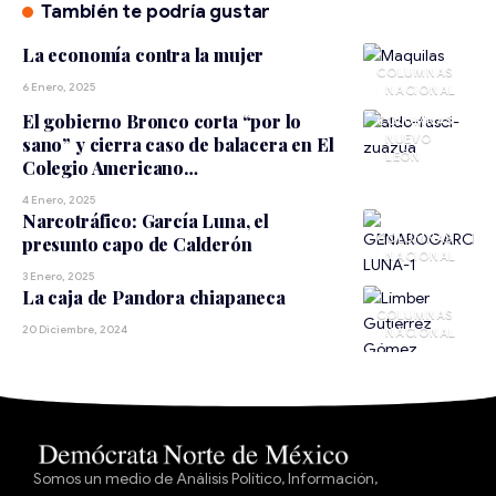
También te podría gustar
La economía contra la mujer
6 Enero, 2025
NACIONAL
El gobierno Bronco corta “por lo
NUEVO
sano” y cierra caso de balacera en El
LEÓN
Colegio Americano…
4 Enero, 2025
Narcotráfico: García Luna, el
presunto capo de Calderón
NACIONAL
3 Enero, 2025
La caja de Pandora chiapaneca
20 Diciembre, 2024
NACIONAL
Somos un medio de Análisis Político, Información,