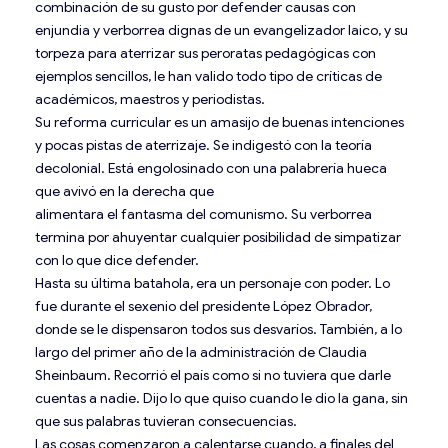
combinación de su gusto por defender causas con
enjundia y verborrea dignas de un evangelizador laico, y su
torpeza para aterrizar sus peroratas pedagógicas con
ejemplos sencillos, le han valido todo tipo de críticas de
académicos, maestros y periodistas.
Su reforma curricular es un amasijo de buenas intenciones
y pocas pistas de aterrizaje. Se indigestó con la teoría
decolonial. Está engolosinado con una palabrería hueca
que avivó en la derecha que
alimentara el fantasma del comunismo. Su verborrea
termina por ahuyentar cualquier posibilidad de simpatizar
con lo que dice defender.
Hasta su última batahola, era un personaje con poder. Lo
fue durante el sexenio del presidente López Obrador,
donde se le dispensaron todos sus desvaríos. También, a lo
largo del primer año de la administración de Claudia
Sheinbaum. Recorrió el país como si no tuviera que darle
cuentas a nadie. Dijo lo que quiso cuando le dio la gana, sin
que sus palabras tuvieran consecuencias.
Las cosas comenzaron a calentarse cuando, a finales del