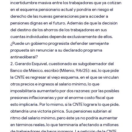
incertidumbre masiva entre los trabajadores que ya cotizan
en el esquema pensionario actual y pondría en riesgo el
derecho de las nuevas generaciones para acceder a
pensiones dignas en el futuro. Además de que la decisión
del destino de los ahorros de los trabajadores en sus
cuentas individuales depende exclusivamente de ellos.
¿Puede un gobierno progresista defender semejante
propuesta sin renunciar a su declarado programa
antineoliberal?
2. Gerardo Esquivel, cuestionado ex subgobernador del
Banco de México, escribió (Milenio, 9/6/25): así, lo que pide
la CNTE es regresar al viejo esquema, en el que se vinculan
otros precios e ingresos al salario mínimo, lo que
imposibilitaría aumentarlo por dos razones: por las posibles
presiones inflacionarias y por el enorme costo fiscal que
esto implicaría. Por lo mismo, si la CNTE lograra lo que pide,
obtendría una victoria pírrica. Sus pensiones subirían al
ritmo del salario mínimo, pero éste ya no podría aumentar
en términos reales, lo que terminaría afectando a millones
de trabajadores de bajos ingresos. La petición de la CNTE