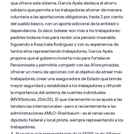
que ofrece este sistema, García Ayala destaca el ahorro
solidario que permite a los trabajadores ahorrar de manera
voluntaria a las aportaciones obligatorias, hasta 2 por ciento
del sueldo básico, con un aporte adicional de la entidad o
dependencia. Es decir, bolsear aún más a los trabajadores:
pedirles todavía más para recibir una pensión miserable.
Siguiendo a Rosa Icela Rodríguez y con su experiencia de
tantos años representando trabajadores, García Ayala
propone que el gobierno invierta más para fortalecer
Pensionissste y permitirle competir con las Afore privadas;
ofrecer un menú de opciones con el objetivo de atraer más
trabajadores; crear una aseguradora de Estado que brinde
mayor seguridad y estabilidad a los trabajadores y difundir
la importancia del sistema de cuentas individuales
(MVSNoticias, 25/6/25). El que claramente no se ajusta a las
tendencias internacionales –pero sí recientemente a las
administraciones AMLO-Sheinbaum– es el varias veces
diputado federal y local priísta, siempre representando a los
trabajadores.
4. Al igual que la representación de la FSTSE, la de Alfonso