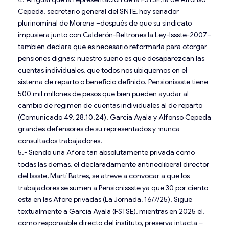
Cepeda, secretario general del SNTE, hoy senador
plurinominal de Morena –después de que su sindicato
impusiera junto con Calderón-Beltrones la Ley-Issste-2007–
también declara que es necesario reformarla para otorgar
pensiones dignas: nuestro sueño es que desaparezcan las
cuentas individuales, que todos nos ubiquemos en el
sistema de reparto o beneficio definido. Pensionissste tiene
500 mil millones de pesos que bien pueden ayudar al
cambio de régimen de cuentas individuales al de reparto
(Comunicado 49, 28.10.24). García Ayala y Alfonso Cepeda
grandes defensores de su representados y ¡nunca
consultados trabajadores!
5.- Siendo una Afore tan absolutamente privada como
todas las demás, el declaradamente antineoliberal director
del Issste, Martí Batres, se atreve a convocar a que los
trabajadores se sumen a Pensionissste ya que 30 por ciento
está en las Afore privadas (La Jornada, 16/7/25). Sigue
textualmente a García Ayala (FSTSE), mientras en 2025 él,
como responsable directo del instituto, preserva intacta –