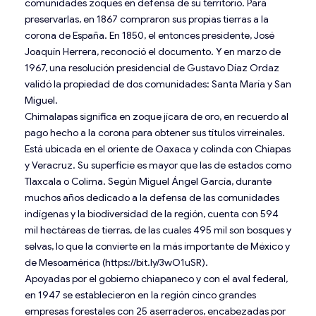
comunidades zoques en defensa de su territorio. Para
preservarlas, en 1867 compraron sus propias tierras a la
corona de España. En 1850, el entonces presidente, José
Joaquín Herrera, reconoció el documento. Y en marzo de
1967, una resolución presidencial de Gustavo Díaz Ordaz
validó la propiedad de dos comunidades: Santa María y San
Miguel.
Chimalapas significa en zoque jícara de oro, en recuerdo al
pago hecho a la corona para obtener sus títulos virreinales.
Está ubicada en el oriente de Oaxaca y colinda con Chiapas
y Veracruz. Su superficie es mayor que las de estados como
Tlaxcala o Colima. Según Miguel Ángel García, durante
muchos años dedicado a la defensa de las comunidades
indígenas y la biodiversidad de la región, cuenta con 594
mil hectáreas de tierras, de las cuales 495 mil son bosques y
selvas, lo que la convierte en la más importante de México y
de Mesoamérica (https://bit.ly/3wO1uSR).
Apoyadas por el gobierno chiapaneco y con el aval federal,
en 1947 se establecieron en la región cinco grandes
empresas forestales con 25 aserraderos, encabezadas por