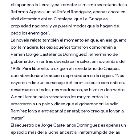
chiapaneca la tierra, y pa’ rematar el mismo secretario de la
Reforma Agraria, un tal Rafael Rodríguez, apenas ahora en
abril dictaminó ahí en Cintalapa, que La Gringa es
propiedad nacional y ya pues ni modos que la hagan de
pedo los enemigos”.
La novela relata también el momento en que, en esa guerra
por la madera, los oaxaqueños tomaron como rehén a
Hernán (Jorge Castellanos Domínguez), el hermano del
gobernador, mientras devastaba la selva, en noviembre de
1985. Para liberarlo, le exigían al mandatario de Chiapas,
que abandonara la acción depredadora en la región. “Nos
cayeron –dice un personaje del libro–, se puso bien cabrón,
desarmaron a todos, nos madrearon, se hizo un desmadre.
A don Hernán no lo respetaron los muy mierdas, lo
amarraron a un palo y dicen que el gobernador Heladio
Ramírez lo va a entregar al general; pero creo que lo van a
matar”.
El secuestro de Jorge Castellanos Domínguez es apenas un
episodio más de la lucha ancestral ininterrumpida de las