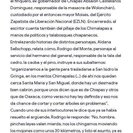
el finquero, ex gobernador de Chiapas Absalón Castellanos
Domínguez, responsable de la masacre de Wolonchán),
custodiado por el entonces mayor Moisés, del Ejército
Zapatista de Liberación Nacional (EZLN). Encarrerado, el
escritor cuenta también del pillaje de los Chimalapas a
manos de políticos y talabosques chiapanecos.
Entrelazando historias de distintos personajes, Aldana
Sellschopp, relata cómo, Rodrigo del Monte, personaje al
servicio del hermano del general, responsable de la tala del
cedro, la caoba y el pino, instruye a sus subalternos:
“organizaremos a la gente para trasladarse a San Isidro la
Gringa, en los meritos Chimapalas (…) de ahí nos quedan
cerca Santa María y San Miguel, donde hay un desmadre
bien cabrón, porque unos dicen que es de Chiapas y otros
que de Oaxaca; como verás no hay ley definida y eso nos
da chance de cortar y cortar árboles sin problemas”.
Cuando uno de sus interlocutores le dice que ya se había
resuelto el argüende, Rodrigo le responde: “No, hombre,
pinches leyes valen mierda, nos los chingamos moviendo
los mojones como unos 30 kilómetros, y listo el asunto, ya es