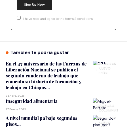
I have read and agree to the terms & conditions
También te podría gustar
En el 47 aniversario de las Fuerzas de
NUEVO
Liberación Nacional se publica el
LEÓN
segundo cuaderno de trabajo que
comenta su historia de formación y
trabajo en Chiapas…
2 Enero, 2025
Inseguridad alimentaria
COAHUILA
27 Enero, 2025
A nivel mundial pa’bajo segundos
NUEVO
pisos…