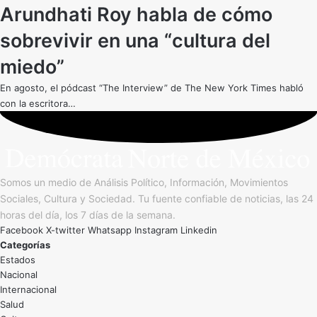
Arundhati Roy habla de cómo
sobrevivir en una “cultura del
miedo”
En agosto, el pódcast “The Interview” de The New York Times habló
con la escritora…
Somos un medio de Análisis Político, Información, Movimientos
Sociales, Cultura y Sociedad. Tu fuente confiable de noticias, las 24
horas del día, los 7 días de la semana.
Facebook
X-twitter
Whatsapp
Instagram
Linkedin
Categorías
Estados
Nacional
Internacional
Salud