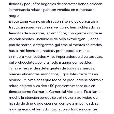
tiendas y pequeños negocios de abarrotes donde colocan
la mercancía robada para ser vendida en el mercado
negro.
En esa zona –como en otras con alto índice de asaltos a
tractocamiones –es común ver cómo han proliferado las
tienditas de abarrotes, ultramarinos, changarros donde se
venden aceites –incluido el de oliva extravirgen –, leche,
pan de marca, detergentes, galletas, alimentos enlatados –
hasta mejillones ahumados y productos del mar en
salmuera –, embutidos, vinos importados de diversas uvas,
café, chocolates, por citar sólo algunos comestibles.
También se venden detergentes de todas las marcas,
nueces, almendras, arándanos, jugos, latas de frutas en
almíbar… Y lo mejor es que todos los productos se ofertan a
mitad de precio, es decir, 50 por ciento menos que en
tiendas como Walmart o Comercial Mexicana. Esto llama
mucho la atención porque se trata de una actividad de
lavado de dinero que opera en completa impunidad. Es
muy parecido al llamado huachicoleo: los delincuentes