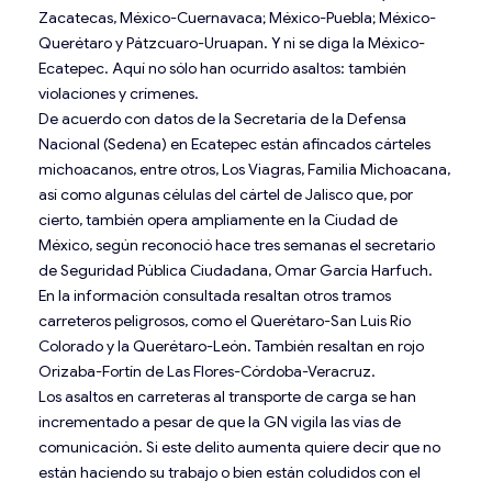
Zacatecas, México-Cuernavaca; México-Puebla; México-
Querétaro y Pátzcuaro-Uruapan. Y ni se diga la México-
Ecatepec. Aquí no sólo han ocurrido asaltos: también
violaciones y crímenes.
De acuerdo con datos de la Secretaría de la Defensa
Nacional (Sedena) en Ecatepec están afincados cárteles
michoacanos, entre otros, Los Viagras, Familia Michoacana,
así como algunas células del cártel de Jalisco que, por
cierto, también opera ampliamente en la Ciudad de
México, según reconoció hace tres semanas el secretario
de Seguridad Pública Ciudadana, Omar García Harfuch.
En la información consultada resaltan otros tramos
carreteros peligrosos, como el Querétaro-San Luis Río
Colorado y la Querétaro-León. También resaltan en rojo
Orizaba-Fortín de Las Flores-Córdoba-Veracruz.
Los asaltos en carreteras al transporte de carga se han
incrementado a pesar de que la GN vigila las vías de
comunicación. Si este delito aumenta quiere decir que no
están haciendo su trabajo o bien están coludidos con el