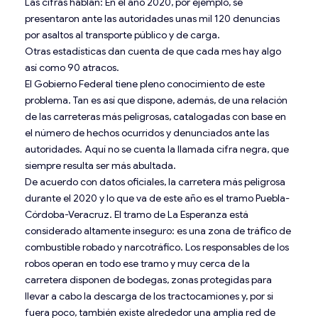
Las cifras hablan: En el año 2020, por ejemplo, se
presentaron ante las autoridades unas mil 120 denuncias
por asaltos al transporte público y de carga.
Otras estadísticas dan cuenta de que cada mes hay algo
así como 90 atracos.
El Gobierno Federal tiene pleno conocimiento de este
problema. Tan es así que dispone, además, de una relación
de las carreteras más peligrosas, catalogadas con base en
el número de hechos ocurridos y denunciados ante las
autoridades. Aquí no se cuenta la llamada cifra negra, que
siempre resulta ser más abultada.
De acuerdo con datos oficiales, la carretera más peligrosa
durante el 2020 y lo que va de este año es el tramo Puebla-
Córdoba-Veracruz. El tramo de La Esperanza está
considerado altamente inseguro: es una zona de tráfico de
combustible robado y narcotráfico. Los responsables de los
robos operan en todo ese tramo y muy cerca de la
carretera disponen de bodegas, zonas protegidas para
llevar a cabo la descarga de los tractocamiones y, por si
fuera poco, también existe alrededor una amplia red de