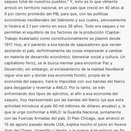
saqueo total de nuestros pueblos.” Y, esto es lo que vilmente
arreció en territorio nacional, en un país que creció en 40 años al
6 por ciento promedio del PIB, para que, con las políticas
económicas neoliberales del Salinismo y sus cuates, penosamente
lo hiciera al 2.1 por ciento en esos 36 años. Todo era saqueo y no
permitían el equilibrio de los factores de la producción (Capital-
Trabajo Asalariado) como constitucionalmente se plasmó desde
1917. Hoy, al ir parando a esa banda de saqueadores que venían
azotando el país, definitivamente las cosas empezarán a cambiar
en materia de desarrollo económico, bienestar social y cultura. Un
capitalismo feroz, se le busca mermar para encontrar Paz y
Desarrollo; sin embargo, el enraizamiento de la maldad Neoliberal
sigue viva aún y donde esa economía ficción, propia de la
economía del saqueo, hará lo imposible con sus bandas del Narco
para desgastar y reventar a AMLO. Por lo tanto, se irán
enfrentando dos tipos de ejércitos, el afín a esa economía del
saqueo, hoy representado por las bandas del Narco (ya que esta
actividad introduce al país 60 mil millones de dólares anuales) y, lo
que le urge conformar a AMLO: la Guardia Nacional, juntamente
con las Fuerzas Armadas del país. El Plan Chicago, que arrancó el
15 de agosto pasado desde USA, explica mucho el juicio en Nueva
York del Chapo, Vicentillo y Veytia, o la guerra al Huachicol; en fin,