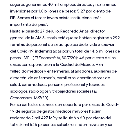
seguros generamos 40 mil empleos directos y realizamos
inversiones por 1.8 billones de pesos: 5.27 por ciento del
PIB. Somos el tercer inversionista institucional más
importante del país”.
Hasta el pasado 27 de julio, Recaredo Arias, director
general de la AMIS, estableció que se habían registrado 292
familias de personal de salud que perdió la vida a cau-sa
del Covid-19, indemnizadas por un total de 14.6 millones de
pesos –MP– (
El Economista
, 30/7/20): 46 por ciento de los
casos correspondieron a la Ciudad de México. Han
fallecido médicos y enfermeras, afanadores, auxiliares de
almacén, de enfermería, camilleros, coordinadores de
salud, paramédicos, personal profesional y técnicos,
sicólogos, radiólogos y trabajadores sociales (
El
Economista
, 16/7/20).
Por su parte, los usuarios con cobertura por casos de Covid-
19 de seguros de gastos médicos mayores habían
reclamado 2 mil 427 MP y se liquidó a 60 por ciento del
total; 5 mil 545 pacientes solicitaron indemnización y se