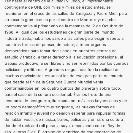
Tec hasta el centro de la ciudad) y luego, el impresionante
contingente de UNL con miles y miles de estudiantes, se
reunieron en el cruce de las calles de Zaragoza y Padre Mier, para
arrancar la gran marcha por el centro de Monterrey; marcha
conmemorativa al primer año de la matanza del 2 de Octubre de
1968. Al igual que los estudiantes de gran parte del mundo
industrializado, habíamos salido a las calles para exigir respeto a
nuestras formas de pensar, de actuar, a tener órganos
democráticos para tomar decisiones en nuestros centros de
estudio y trabajo, a tener derecho a la educación profesional, al
trabajo productivo, a ser libres y no ser reprimidos por los cuerpos
policiacos y militares. A grandes rasgos, esa fue la realidad de
muchos movimientos estudiantiles de esa gran parte del mundo
que desde el fin de la Segunda Guerra Mundial venía
conformándose en los cuatro puntos del planeta y sobre todo,
para el caso de la cultura occidental. Éramos fruto de una
economía de postguerra, iluminada por máximas Keynesianas y de
un boom demográfico muy singular y, las nuevas formas de
relación infantil y juvenil no dejaron esperar para impulsar formas
de hablar, vestir, de música, bailes, películas y en sí, una cultura
donde el rock and roll puso lo suyo, empezando con el Rey de
ello, el gran Elvis. El arraigo de identidad de esa generación de