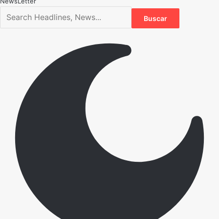
NewsLetter