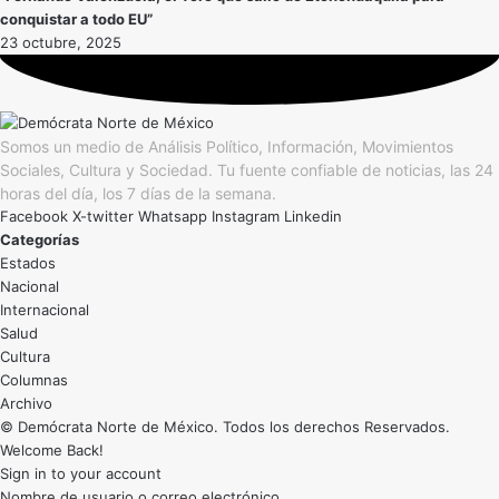
conquistar a todo EU”
23 octubre, 2025
Somos un medio de Análisis Político, Información, Movimientos
Sociales, Cultura y Sociedad. Tu fuente confiable de noticias, las 24
horas del día, los 7 días de la semana.
Facebook
X-twitter
Whatsapp
Instagram
Linkedin
Categorías
Estados
Nacional
Internacional
Salud
Cultura
Archivo
© Demócrata Norte de México. Todos los derechos Reservados.
Welcome Back!
Sign in to your account
Nombre de usuario o correo electrónico