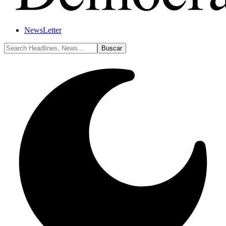
NewsLetter