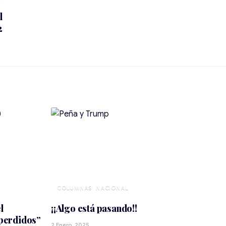
NACIONAL
l
¡¡Algo está pasando!!
“perdidos”
2 Enero, 2025