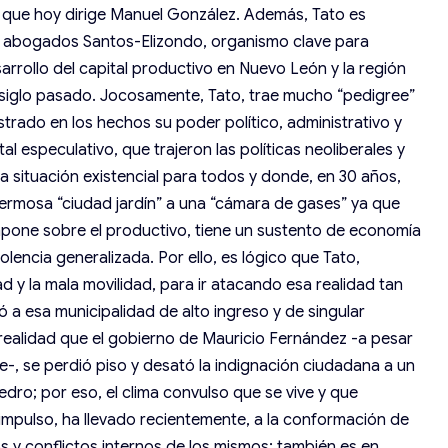
 que hoy dirige Manuel González. Además, Tato es
e abogados Santos-Elizondo, organismo clave para
sarrollo del capital productivo en Nuevo León y la región
 siglo pasado. Jocosamente, Tato, trae mucho “pedigree”
trado en los hechos su poder político, administrativo y
l especulativo, que trajeron las políticas neoliberales y
ica situación existencial para todos y donde, en 30 años,
rmosa “ciudad jardín” a una “cámara de gases” ya que
mpone sobre el productivo, tiene un sustento de economía
olencia generalizada. Por ello, es lógico que Tato,
d y la mala movilidad, para ir atacando esa realidad tan
evó a esa municipalidad de alto ingreso y de singular
realidad que el gobierno de Mauricio Fernández -a pesar
pe-, se perdió piso y desató la indignación ciudadana a un
dro; por eso, el clima convulso que se vive y que
impulso, ha llevado recientemente, a la conformación de
s y conflictos internos de los mismos; también es en