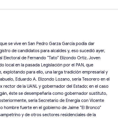
a que se vive en San Pedro Garza García podía dar
gistro de candidatos para alcaldes y, eso sucedió ayer,
tal Electoral de Fernando “Tato” Elizondo Ortiz. Joven
do local en la pasada Legislación por el PAN, que
 explotando para ello, una larga tradición empresarial y
su abuelo, Eduardo A. Elizondo Lozano, sería Tesorero en el
 ex rector de la UANL y gobernador del Estado; en el caso
agán, éste se desempeñaría como gobernador sustituto,
osteriormente, sería Secretario de Energía con Vicente
ndo hombre fuerte en el gobierno de Jaime “El Bronco”
 sampetrino y de otros sectores residenciales de la