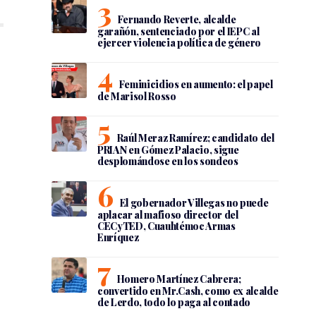
Fernando Reverte, alcalde
garañón, sentenciado por el IEPC al
ejercer violencia política de género
Feminicidios en aumento: el papel
de Marisol Rosso
Raúl Meraz Ramírez; candidato del
PRIAN en Gómez Palacio, sigue
desplomándose en los sondeos
El gobernador Villegas no puede
aplacar al mafioso director del
CECyTED, Cuauhtémoc Armas
Enríquez
Homero Martínez Cabrera;
convertido en Mr.Cash, como ex alcalde
de Lerdo, todo lo paga al contado