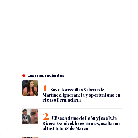
Las más recientes
Susy Torrecillas Salazar de
Martínez, ignorancia y oportunismo en
el caso Fermachem
Ulises Adame de León y José Iván
Rivera Esquivel, hace un mes, asaltaron
al Instituto 18 de Marzo