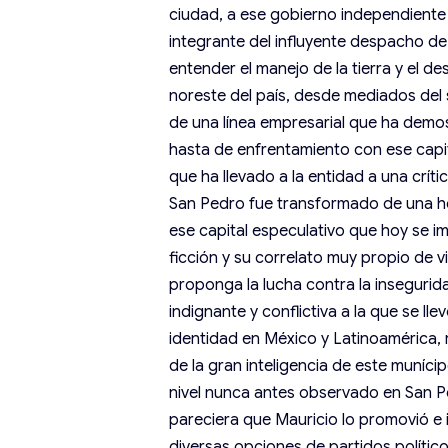
ciudad, a ese gobierno independiente
integrante del influyente despacho d
entender el manejo de la tierra y el de
noreste del país, desde mediados del
de una línea empresarial que ha demos
hasta de enfrentamiento con ese capita
que ha llevado a la entidad a una crít
San Pedro fue transformado de una he
ese capital especulativo que hoy se i
ficción y su correlato muy propio de vi
proponga la lucha contra la insegurida
indignante y conflictiva a la que se ll
identidad en México y Latinoamérica, 
de la gran inteligencia de este muníci
nivel nunca antes observado en San Pe
pareciera que Mauricio lo promovió e 
diversas opciones de partidos político