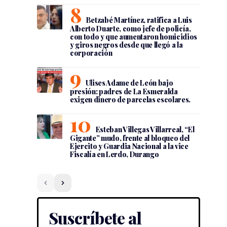
Betzabé Martínez, ratifica a Luis
Alberto Duarte, como jefe de policía,
con todo y que aumentaron homicidios
y giros negros desde que llegó a la
corporación
Ulises Adame de León bajo
presión: padres de La Esmeralda
exigen dinero de parcelas escolares.
Esteban Villegas Villarreal, “El
Gigante” mudo, frente al bloqueo del
Ejercito y Guardia Nacional a la vice
Fiscalía en Lerdo, Durango
Suscríbete al