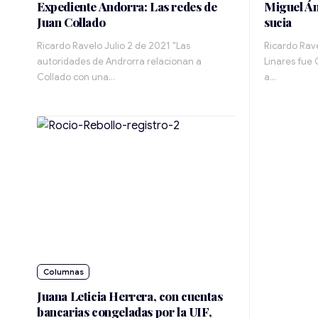
Expediente Andorra: Las redes de
Miguel Án
Juan Collado
sucia
Ricardo Ravelo Julio 2 de 2021 "Las
Ricardo Rave
autoridades de Androrra relacionan a
Linares fue
Collado con una…
a…
Juana Leticia Herrera, con cuentas
bancarias congeladas por la UIF,