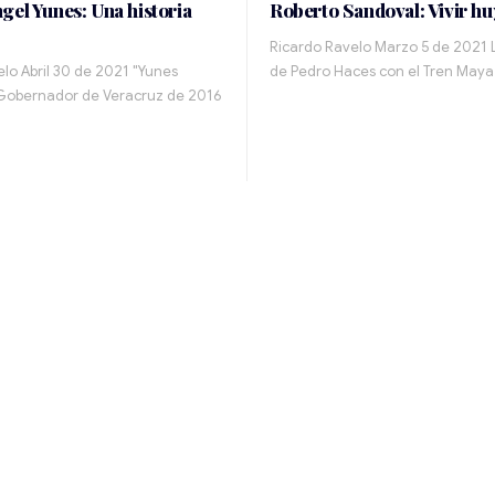
gel Yunes: Una historia
Roberto Sandoval: Vivir h
Ricardo Ravelo Marzo 5 de 2021 
lo Abril 30 de 2021 "Yunes
de Pedro Haces con el Tren Maya
 Gobernador de Veracruz de 2016