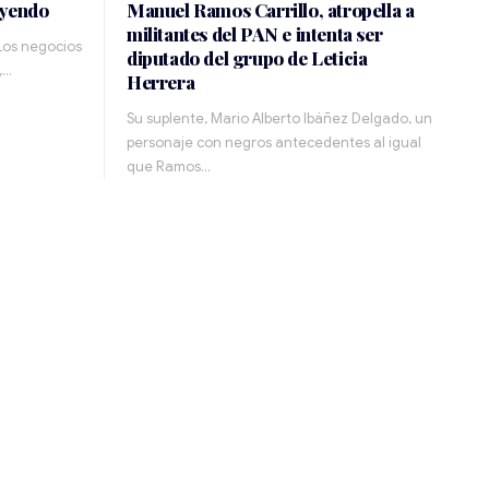
uyendo
Manuel Ramos Carrillo, atropella a
militantes del PAN e intenta ser
Los negocios
diputado del grupo de Leticia
,…
Herrera
Su suplente, Mario Alberto Ibáñez Delgado, un
personaje con negros antecedentes al igual
que Ramos…