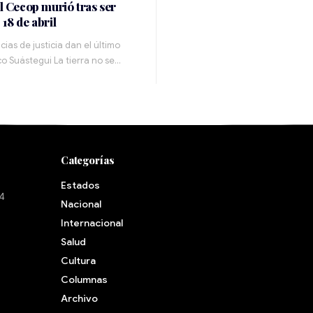
el Cecop murió tras ser
 18 de abril
cias de justicia dan el último
o Suástegui La tierra no se…
Categorías
Estados
24
Nacional
Internacional
Salud
Cultura
Archivo