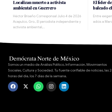
Localizan muerto a activista
El líder d
ambiental en Guerrero
baleado el
Héctor Briseño Corresponsal Julio 4 de 2026
Entre exigen
Acapulco, Gro., El periodista independiente y
adiós a Marc
activista ambiental,…
Somos un medio de Análisis Político, Información, Movimientos
Sociales, Cultura y Sociedad. Tu fuente confiable de noticias, las 
horas del día, los 7 días de la semana.