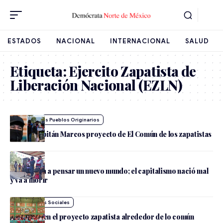
ESTADOS
NACIONAL
INTERNACIONAL
SALUD
Etiqueta:
Ejercito Zapatista de
Liberación Nacional (EZLN)
Luchas de los Pueblos Originarios
Resalta capitán Marcos proyecto de El Común de los zapatistas
EZLN llama a pensar un nuevo mundo; el capitalismo nació mal
y va a morir
Movimientos Sociales
Nueva era en el proyecto zapatista alrededor de lo común