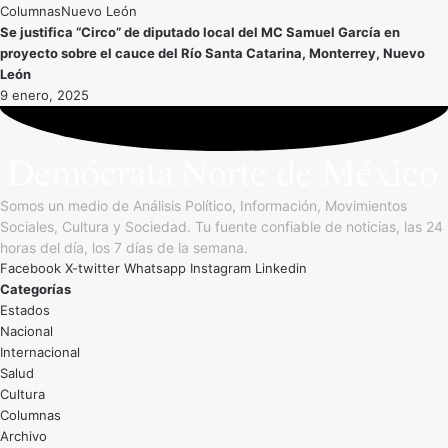
Nuevo León
Se justifica “Circo” de diputado local del MC Samuel García en
proyecto sobre el cauce del Río Santa Catarina, Monterrey, Nuevo
León
9 enero, 2025
Somos un medio de Análisis Político, Información, Movimientos
Sociales, Cultura y Sociedad. Tu fuente confiable de noticias, las 24
horas del día, los 7 días de la semana.
Facebook
X-twitter
Whatsapp
Instagram
Linkedin
Categorías
Estados
Nacional
Internacional
Salud
Cultura
Archivo