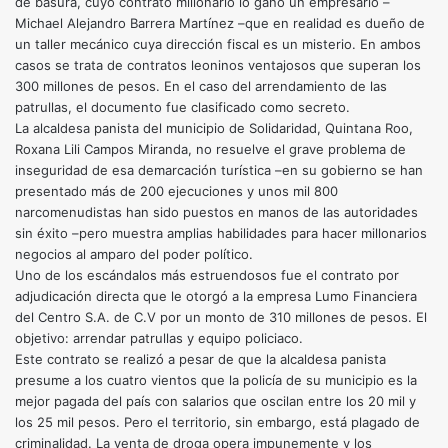
de basura, cuyo contrato millonario lo ganó un empresario –
Michael Alejandro Barrera Martínez –que en realidad es dueño de
un taller mecánico cuya dirección fiscal es un misterio. En ambos
casos se trata de contratos leoninos ventajosos que superan los
300 millones de pesos. En el caso del arrendamiento de las
patrullas, el documento fue clasificado como secreto.
La alcaldesa panista del municipio de Solidaridad, Quintana Roo,
Roxana Lili Campos Miranda, no resuelve el grave problema de
inseguridad de esa demarcación turística –en su gobierno se han
presentado más de 200 ejecuciones y unos mil 800
narcomenudistas han sido puestos en manos de las autoridades
sin éxito –pero muestra amplias habilidades para hacer millonarios
negocios al amparo del poder político.
Uno de los escándalos más estruendosos fue el contrato por
adjudicación directa que le otorgó a la empresa Lumo Financiera
del Centro S.A. de C.V por un monto de 310 millones de pesos. El
objetivo: arrendar patrullas y equipo policiaco.
Este contrato se realizó a pesar de que la alcaldesa panista
presume a los cuatro vientos que la policía de su municipio es la
mejor pagada del país con salarios que oscilan entre los 20 mil y
los 25 mil pesos. Pero el territorio, sin embargo, está plagado de
criminalidad. La venta de droga opera impunemente y los