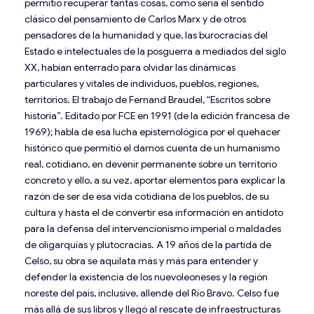
permitió recuperar tantas cosas, como sería el sentido
clásico del pensamiento de Carlos Marx y de otros
pensadores de la humanidad y que, las burocracias del
Estado e intelectuales de la posguerra a mediados del siglo
XX, habían enterrado para olvidar las dinámicas
particulares y vitales de individuos, pueblos, regiones,
territorios. El trabajo de Fernand Braudel, “Escritos sobre
historia”. Editado por FCE en 1991 (de la edición francesa de
1969); habla de esa lucha epistemológica por el quehacer
histórico que permitió el darnos cuenta de un humanismo
real, cotidiano, en devenir permanente sobre un territorio
concreto y ello, a su vez, aportar elementos para explicar la
razón de ser de esa vida cotidiana de los pueblos, de su
cultura y hasta el de convertir esa información en antídoto
para la defensa del intervencionismo imperial o maldades
de oligarquías y plutocracias. A 19 años de la partida de
Celso, su obra se aquilata más y más para entender y
defender la existencia de los nuevoleoneses y la región
noreste del país, inclusive, allende del Río Bravo. Celso fue
más allá de sus libros y llegó al rescate de infraestructuras