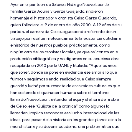
Ayer en el panteón de Sabinas Hidalgo Nuevo León, la
familia Garza Acuña y Garza Guajardo, rindieron
homenaje al historiador y cronista Celso Garza Guajardo,
quien falleciera el 9 de enero del año 2000. A 19 años de su
partida, el camarada Celso, sigue siendo referente de un
trabajo por resaltar meteóricamente la existencia cotidiana
e histórica de nuestros pueblos, prácticamente, como
ningún otro de los cronistas locales, ya que así consta en su
producción bibliográfica y no digamos en su acuciosa obra
recopilada en 2010 por la UANL y titulada: “Aquellos años
que soñé”, donde se pone en evidencia ese amor a lo que
fuimos y seguimos siendo, realidad que Celso siempre
guardó y luchó por su rescate de esas raíces culturales que
han sostenido el quehacer humano sobre el territorio
llamado Nuevo León. Entender el aquí y el ahora de la obra
de Celso, ese “Quijote de la crónica” como algunos lo
llamarían, implica reconocer esa lucha internacional de las
ideas, para pasar de la historia en los grandes planos e ir a la
microhistoria y su devenir cotidiano, una problemática que