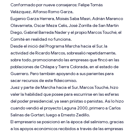
Conformado por nueve consejeros: Felipe Tomás
Velázquez, Alfonso Romo Garza,
Eugenio Garza Herrera, Moisés Saba Masri, Adrián Marenco
Olavarrieta, Oscar Meza Celis, José Zorrilla de San Martín
Diego, Gabriel Barreda Nader y el propio Marcos Touché; el
Comité en realidad no funciona.
Desde el inició del Programa Marcha hacia el Sur, la
actividad de Ricardo Marcos, sobresalió repetidamente,
sobre todo, promocionando las empresas que fincó en las
poblaciones de Chilapa y Tierra Colorada, en el estado de
Guerrero. Pero también apoyando a sus parientes para
sacar recursos de este fideicomiso.
Juez y parte de Marcha hacia el Sur, Marcos Touché, hizo
valer la habilidad que posee para escurrirse en las esferas
del poder presidencial, ya sean priístas o panistas. Así lo hizo
cuando vendió el proyecto Laguna 2000, primero a Carlos
Salinas de Gortari; luego a Ernesto Zedillo.
El empresario se posicionó en la época del salinismo, gracias
a los apoyos económicos recibidos a través de las empresas