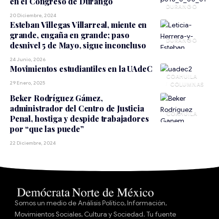
en el Congreso de Durango
DURANGO
20 Diciembre, 2024
Esteban Villegas Villarreal, miente en
grande, engaña en grande; paso
DURANGO
desnivel 5 de Mayo, sigue inconcluso
24 Junio, 2026
Movimientos estudiantiles en la UAdeC
COAHUILA
29 Enero, 2025
Beker Rodríguez Gámez,
administrador del Centro de Justicia
COAHUILA
Penal, hostiga y despide trabajadores
por “que las puede”
22 Diciembre, 2024
Somos un medio de Análisis Político, Información,
Movimientos Sociales, Cultura y Sociedad. Tu fuente