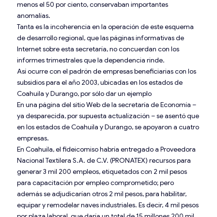
menos el 50 por ciento, conservaban importantes
anomalías.
Tanta es la incoherencia en la operación de este esquema
de desarrollo regional, que las páginas informativas de
Internet sobre esta secretaría, no concuerdan con los
informes trimestrales que la dependencia rinde.
Así ocurre con el padrón de empresas beneficiarias con los
subsidios para el año 2003, ubicadas en los estados de
Coahuila y Durango, por sólo dar un ejemplo
En una página del sitio Web de la secretaría de Economía –
ya desparecida, por supuesta actualización – se asentó que
en los estados de Coahuila y Durango, se apoyaron a cuatro
empresas.
En Coahuila, el fideicomiso habría entregado a Proveedora
Nacional Textilera S.A. de C.V. (PRONATEX) recursos para
generar 3 mil 200 empleos, etiquetados con 2 mil pesos
para capacitación por empleo comprometido; pero
además se adjudicarían otros 2 mil pesos, para habilitar,
equipar y remodelar naves industriales. Es decir, 4 mil pesos
por plaza laboral, que daría un total de 15 millones 200 mil