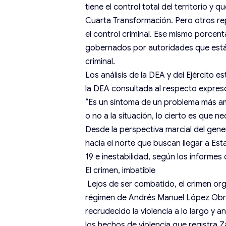
tiene el control total del territorio y
Cuarta Transformación. Pero otros repo
el control criminal. Ese mismo porcent
gobernados por autoridades que están
criminal.
Los análisis de la DEA y del Ejército
la DEA consultada al respecto expres
“Es un síntoma de un problema más amp
o no a la situación, lo cierto es que 
Desde la perspectiva marcial del gener
hacia el norte que buscan llegar a Est
19 e inestabilidad, según los informes 
El crimen, imbatible
Lejos de ser combatido, el crimen org
régimen de Andrés Manuel López Obrad
recrudecido la violencia a lo largo y 
los hechos de violencia que registra