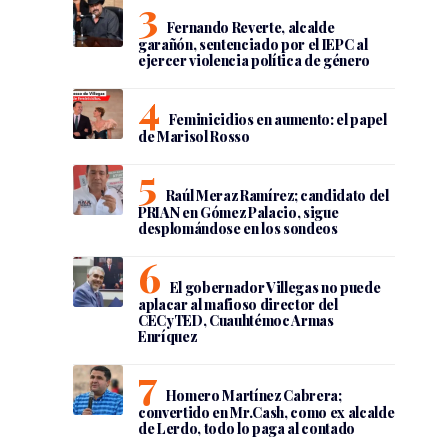
Fernando Reverte, alcalde
garañón, sentenciado por el IEPC al
ejercer violencia política de género
Feminicidios en aumento: el papel
de Marisol Rosso
Raúl Meraz Ramírez; candidato del
PRIAN en Gómez Palacio, sigue
desplomándose en los sondeos
El gobernador Villegas no puede
aplacar al mafioso director del
CECyTED, Cuauhtémoc Armas
Enríquez
Homero Martínez Cabrera;
convertido en Mr.Cash, como ex alcalde
de Lerdo, todo lo paga al contado