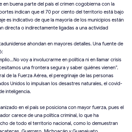
 que en buena parte del país el crimen cogobierna con la
rtes indican que el 70 por ciento del territorio está bajo
aje es indicativo de que la mayoría de los municipios están
 directa o indirectamente ligadas a una actividad
 estadunidense ahondan en mayores detalles. Una fuente de
ó:
lio…No voy a involucrarme en política ni en llamar crisis
necesitamos una frontera segura y saber quiénes vienen”.
al de la Fuerza Aérea, el peregrinaje de las personas
ados Unidos lo impulsan los desastres naturales, el covid-
de inteligencia.
anizado en el país se posiciona con mayor fuerza, pues el
or carece de una política criminal, lo que ha
ancho de todo el territorio nacional, como lo demuestran
 Zacatecas, Guerrero, Michoacán y Guanajuato.