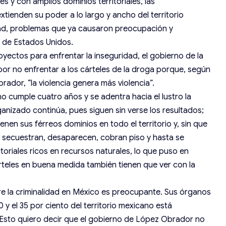
 y con amplios dominios territoriales, las
tienden su poder a lo largo y ancho del territorio
dad, problemas que ya causaron preocupación y
o de Estados Unidos.
oyectos para enfrentar la inseguridad, el gobierno de la
or no enfrentar a los cárteles de la droga porque, según
ador, “la violencia genera más violencia”.
o cumple cuatro años y se adentra hacia el lustro la
anizado continúa, pues siguen sin verse los resultados;
ienen sus férreos dominios en todo el territorio y, sin que
, secuestran, desaparecen, cobran piso y hasta se
toriales ricos en recursos naturales, lo que puso en
árteles en buena medida también tienen que ver con la
re la criminalidad en México es preocupante. Sus órganos
0 y el 35 por ciento del territorio mexicano está
 Esto quiero decir que el gobierno de López Obrador no