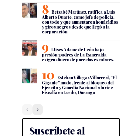
Betzabé Martínez, ratifica a Luis
Alberto Duarte, como jefe de policía,
con todo y que aumentaron homicidios
y giros negros desde que llegó a la
corporación
Ulises Adame de León bajo
presión: padres de La Esmeralda
exigen dinero de parcelas escolares.
Esteban Villegas Villarreal, “El
Gigante” mudo, frente al bloqueo del
Ejercito y Guardia Nacional a la vice
Fiscalía en Lerdo, Durango
Suscríbete al