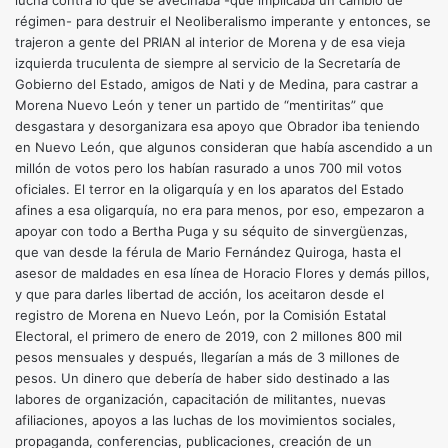
lucha contra lo que se avecinaba -que implicaba un cambio de
régimen- para destruir el Neoliberalismo imperante y entonces, se
trajeron a gente del PRIAN al interior de Morena y de esa vieja
izquierda truculenta de siempre al servicio de la Secretaría de
Gobierno del Estado, amigos de Nati y de Medina, para castrar a
Morena Nuevo León y tener un partido de “mentiritas” que
desgastara y desorganizara esa apoyo que Obrador iba teniendo
en Nuevo León, que algunos consideran que había ascendido a un
millón de votos pero los habían rasurado a unos 700 mil votos
oficiales. El terror en la oligarquía y en los aparatos del Estado
afines a esa oligarquía, no era para menos, por eso, empezaron a
apoyar con todo a Bertha Puga y su séquito de sinvergüenzas,
que van desde la férula de Mario Fernández Quiroga, hasta el
asesor de maldades en esa línea de Horacio Flores y demás pillos,
y que para darles libertad de acción, los aceitaron desde el
registro de Morena en Nuevo León, por la Comisión Estatal
Electoral, el primero de enero de 2019, con 2 millones 800 mil
pesos mensuales y después, llegarían a más de 3 millones de
pesos. Un dinero que debería de haber sido destinado a las
labores de organización, capacitación de militantes, nuevas
afiliaciones, apoyos a las luchas de los movimientos sociales,
propaganda, conferencias, publicaciones, creación de un