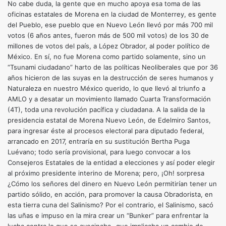
No cabe duda, la gente que en mucho apoya esa toma de las
oficinas estatales de Morena en la ciudad de Monterrey, es gente
del Pueblo, ese pueblo que en Nuevo León llevó por más 700 mil
votos (6 años antes, fueron más de 500 mil votos) de los 30 de
millones de votos del país, a López Obrador, al poder político de
México. En sí, no fue Morena como partido solamente, sino un
“Tsunami ciudadano” harto de las políticas Neoliberales que por 36
años hicieron de las suyas en la destrucción de seres humanos y
Naturaleza en nuestro México querido, lo que llevó al triunfo a
AMLO y a desatar un movimiento llamado Cuarta Transformación
(4T), toda una revolución pacífica y ciudadana. A la salida de la
presidencia estatal de Morena Nuevo León, de Edelmiro Santos,
para ingresar éste al procesos electoral para diputado federal,
arrancado en 2017, entraría en su sustitución Bertha Puga
Luévano; todo sería provisional, para luego convocar a los
Consejeros Estatales de la entidad a elecciones y así poder elegir
al próximo presidente interino de Morena; pero, ¡Oh! sorpresa
¿Cómo los señores del dinero en Nuevo León permitirían tener un
partido sólido, en acción, para promover la causa Obradorista, en
esta tierra cuna del Salinismo? Por el contrario, el Salinismo, sacó
las uñas e impuso en la mira crear un “Bunker” para enfrentar la