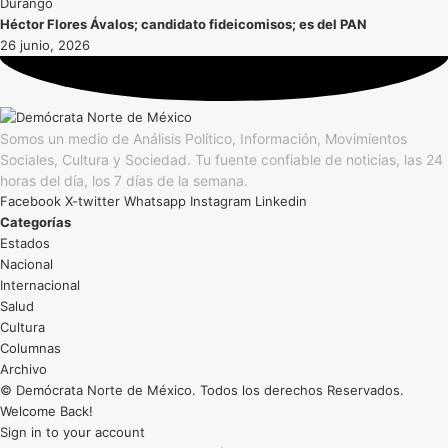
Durango
Héctor Flores Ávalos; candidato fideicomisos; es del PAN
26 junio, 2026
Somos un medio de Análisis Político, Información, Movimientos
Sociales, Cultura y Sociedad. Tu fuente confiable de noticias, las 24
horas del día, los 7 días de la semana.
Facebook
X-twitter
Whatsapp
Instagram
Linkedin
Categorías
Estados
Nacional
Internacional
Salud
Cultura
Archivo
© Demócrata Norte de México. Todos los derechos Reservados.
Welcome Back!
Sign in to your account