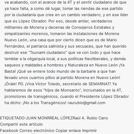
va acabando, con el avance de la 4T y el sentir ciudadano de que
ya hace falta, a como dé lugar, tomar las riendas de ese partido
por la ciudadanía que cree en un cambio verdadero, y en ese líder
que es López Obrador. Por eso, desde antier, verdaderos
militantes de Morena y decenas de Consejeros Estatales y
simpatizantes morenos, tomaron las instalaciones de Morena
Nuevo León, una casa que por cierto dicen que es de Mario
Fernández, el patriarca salinista y sus secuaces, que han querido
destruir ese “Tsunami ciudadano” que va con todo y que hace
temblar a la oligarquía local, a sus políticas Neoliberales, y demás
saqueos y maldades a hombres y Naturaleza en Nuevo León ¡Ya
Basta! ¡Qué se entere todo mundo de la barbarie a que han
llevado unos cuantos pillos al partido Morena en Nuevo León!
¡Órale! PD. ¡Viva Víctor Toledo, secretario de SEMARNAT! Ya
hablaremos de esos “hijos de Monsanto”, incrustados en la 4T,
promotores de transgénicos, cuando el Presidente López Obrador
ha dicho: ¡No a los Transgénicos! raurubio@gmail.com
ETIQUETADO:
JUAN MONRREAL LÓPEZ
Raúl A. Rubio Cano
Compartir este artículo
Facebook
Correo electrónico
Copiar enlace
Imprimir