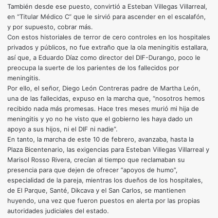
También desde ese puesto, convirtió a Esteban Villegas Villarreal,
en “Titular Médico C” que le sirvió para ascender en el escalafón,
y por supuesto, cobrar más.
Con estos historiales de terror de cero controles en los hospitales
privados y públicos, no fue extraño que la ola meningitis estallara,
así que, a Eduardo Díaz como director del DIF-Durango, poco le
preocupa la suerte de los parientes de los fallecidos por
meningitis.
Por ello, el señor, Diego León Contreras padre de Martha León,
una de las fallecidas, expuso en la marcha que, “nosotros hemos
recibido nada más promesas. Hace tres meses murió mi hija de
meningitis y yo no he visto que el gobierno les haya dado un
apoyo a sus hijos, ni el DIF ni nadie”.
En tanto, la marcha de este 10 de febrero, avanzaba, hasta la
Plaza Bicentenario, las exigencias para Esteban Villegas Villarreal y
Marisol Rosso Rivera, crecían al tiempo que reclamaban su
presencia para que dejen de ofrecer “apoyos de humo”,
especialidad de la pareja, mientras los dueños de los hospitales,
de El Parque, Santé, Dikcava y el San Carlos, se mantienen
huyendo, una vez que fueron puestos en alerta por las propias
autoridades judiciales del estado.