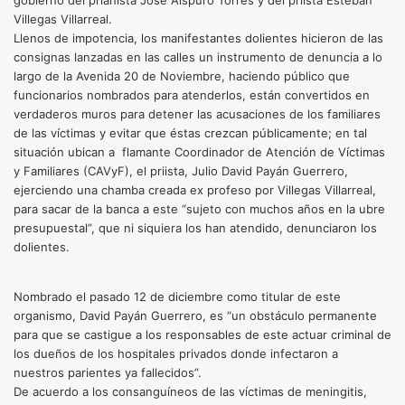
gobierno del prianista José Aispuro Torres y del priista Esteban
Villegas Villarreal.
Llenos de impotencia, los manifestantes dolientes hicieron de las
consignas lanzadas en las calles un instrumento de denuncia a lo
largo de la Avenida 20 de Noviembre, haciendo público que
funcionarios nombrados para atenderlos, están convertidos en
verdaderos muros para detener las acusaciones de los familiares
de las víctimas y evitar que éstas crezcan públicamente; en tal
situación ubican a flamante Coordinador de Atención de Víctimas
y Familiares (CAVyF), el priista, Julio David Payán Guerrero,
ejerciendo una chamba creada ex profeso por Villegas Villarreal,
para sacar de la banca a este “sujeto con muchos años en la ubre
presupuestal”, que ni siquiera los han atendido, denunciaron los
dolientes.
Nombrado el pasado 12 de diciembre como titular de este
organismo, David Payán Guerrero, es “un obstáculo permanente
para que se castigue a los responsables de este actuar criminal de
los dueños de los hospitales privados donde infectaron a
nuestros parientes ya fallecidos”.
De acuerdo a los consanguíneos de las víctimas de meningitis,