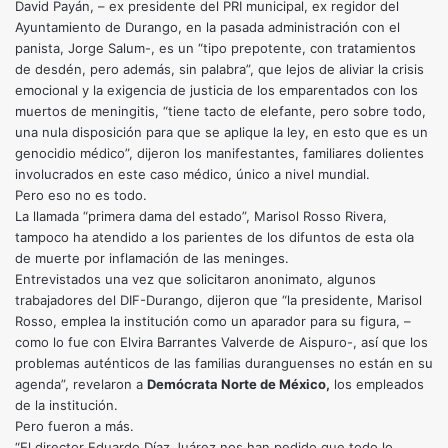
David Payán, – ex presidente del PRI municipal, ex regidor del
Ayuntamiento de Durango, en la pasada administración con el
panista, Jorge Salum-, es un “tipo prepotente, con tratamientos
de desdén, pero además, sin palabra”, que lejos de aliviar la crisis
emocional y la exigencia de justicia de los emparentados con los
muertos de meningitis, “tiene tacto de elefante, pero sobre todo,
una nula disposición para que se aplique la ley, en esto que es un
genocidio médico”, dijeron los manifestantes, familiares dolientes
involucrados en este caso médico, único a nivel mundial.
Pero eso no es todo.
La llamada “primera dama del estado”, Marisol Rosso Rivera,
tampoco ha atendido a los parientes de los difuntos de esta ola
de muerte por inflamación de las meninges.
Entrevistados una vez que solicitaron anonimato, algunos
trabajadores del DIF-Durango, dijeron que “la presidente, Marisol
Rosso, emplea la institución como un aparador para su figura, –
como lo fue con Elvira Barrantes Valverde de Aispuro-, así que los
problemas auténticos de las familias duranguenses no están en su
agenda”, revelaron a
Demócrata Norte de México,
los empleados
de la institución.
Pero fueron a más.
“El director Eduardo Díaz Juárez nos han pedido que todo lo