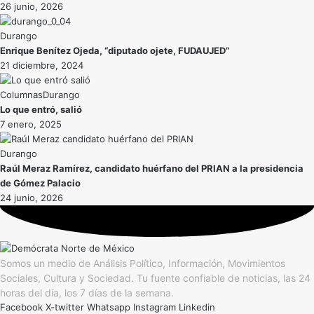
26 junio, 2026
Durango
Enrique Benítez Ojeda, “diputado ojete, FUDAUJED”
21 diciembre, 2024
Durango
Lo que entró, salió
7 enero, 2025
Durango
Raúl Meraz Ramírez, candidato huérfano del PRIAN a la presidencia
de Gómez Palacio
24 junio, 2026
Somos un medio de Análisis Político, Información, Movimientos
Sociales, Cultura y Sociedad. Tu fuente confiable de noticias, las 24
horas del día, los 7 días de la semana.
Facebook
X-twitter
Whatsapp
Instagram
Linkedin