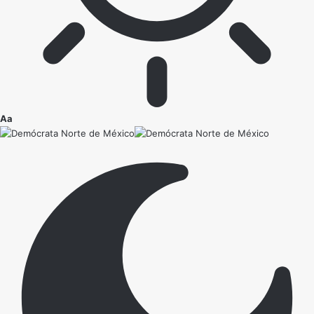
Ajustador
Aa
de
fuente