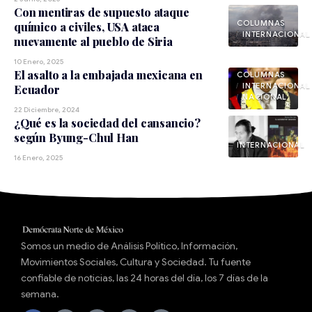
Con mentiras de supuesto ataque
químico a civiles, USA ataca
INTERNACIONAL
nuevamente al pueblo de Siria
10 Enero, 2025
El asalto a la embajada mexicana en
INTERNACIONAL
Ecuador
NACIONAL
22 Diciembre, 2024
¿Qué es la sociedad del cansancio?
según Byung-Chul Han
INTERNACIONAL
16 Enero, 2025
Somos un medio de Análisis Político, Información,
Movimientos Sociales, Cultura y Sociedad. Tu fuente
confiable de noticias, las 24 horas del día, los 7 días de la
semana.