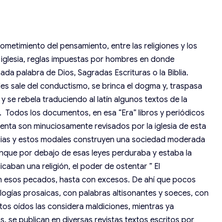
etimiento del pensamiento, entre las religiones y los
ía iglesia, reglas impuestas por hombres en donde
da palabra de Dios, Sagradas Escrituras o la Biblia.
es sale del conductismo, se brinca el dogma y, traspasa
 y se rebela traduciendo al latín algunos textos de la
do. Todos los documentos, en esa “Era” libros y periódicos
enta son minuciosamente revisados por la iglesia de esta
cias y estos modales construyen una sociedad moderada
aunque por debajo de esas leyes perduraba y estaba la
ban una religión, el poder de ostentar ” El
en esos pecados, hasta con excesos. De ahí que pocos
alogías prosaicas, con palabras altisonantes y soeces, con
tos oídos las considera maldiciones, mientras ya
s. se publican en diversas revistas textos escritos por