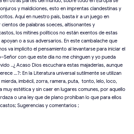
a en otras partes del mundo, sobre todo en Europa se
conjuros y maldiciones, esto en imprentas clandestinas y
critos. Aquí en nuestro país, basta ir a un juego en
 cientos de palabras soeces, altisonantes y
astos, los mítines políticos no están exentos de estas
se apoyan o a sus adversarios. En este cambalache que
os va implícito el pensamiento al levantarse para iniciar el
mo–Señor con que este día no me chinguen y yo pueda
rvido ..¿ Acaso Dios escuchara estas majaderías, aunque
ece …?: En la Literatura universal sutilmente se utilizan
mierda, imbécil, zorra, ramera, puta, tonto, lelo, loco,
 muy estética y sin caer en lugares comunes, por aquello
daza o una ley que de plano prohíban lo que para ellos
 castos; Sugerencias y comentarios ;