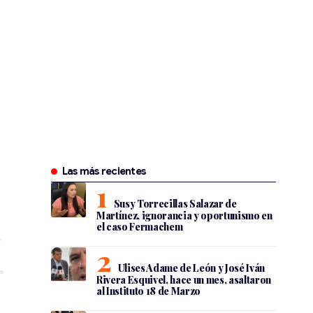
Las más recientes
Susy Torrecillas Salazar de
Martínez, ignorancia y oportunismo en
el caso Fermachem
Ulises Adame de León y José Iván
Rivera Esquivel, hace un mes, asaltaron
al Instituto 18 de Marzo