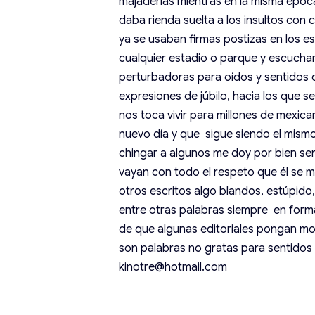
majaderías mientras en la misma époc
daba rienda suelta a los insultos con 
ya se usaban firmas postizas en los es
cualquier estadio o parque y escuchar
perturbadoras para oídos y sentidos c
expresiones de júbilo, hacia los que 
nos toca vivir para millones de mexican
nuevo día y que sigue siendo el mis
chingar a algunos me doy por bien se
vayan con todo el respeto que él se mer
otros escritos algo blandos, estúpido, 
entre otras palabras siempre en forma
de que algunas editoriales pongan mor
son palabras no gratas para sentidos
kinotre@hotmail.com