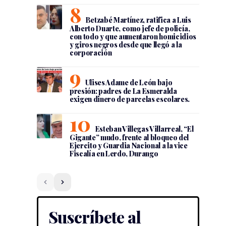
Betzabé Martínez, ratifica a Luis
Alberto Duarte, como jefe de policía,
con todo y que aumentaron homicidios
y giros negros desde que llegó a la
corporación
Ulises Adame de León bajo
presión: padres de La Esmeralda
exigen dinero de parcelas escolares.
Esteban Villegas Villarreal, “El
Gigante” mudo, frente al bloqueo del
Ejercito y Guardia Nacional a la vice
Fiscalía en Lerdo, Durango
Suscríbete al