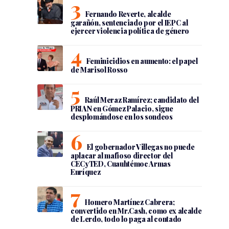
Fernando Reverte, alcalde
garañón, sentenciado por el IEPC al
ejercer violencia política de género
Feminicidios en aumento: el papel
de Marisol Rosso
Raúl Meraz Ramírez; candidato del
PRIAN en Gómez Palacio, sigue
desplomándose en los sondeos
El gobernador Villegas no puede
aplacar al mafioso director del
CECyTED, Cuauhtémoc Armas
Enríquez
Homero Martínez Cabrera;
convertido en Mr.Cash, como ex alcalde
de Lerdo, todo lo paga al contado