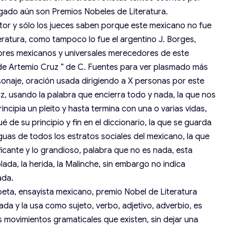
egado aún son Premios Nobeles de Literatura.
r y sólo los jueces saben porque este mexicano no fue
ratura, como tampoco lo fue el argentino J. Borges,
ores mexicanos y universales merecedores de este
e de Artemio Cruz ” de C. Fuentes para ver plasmado más
onaje, oración usada dirigiendo a X personas por este
z, usando la palabra que encierra todo y nada, la que nos
incipia un pleito y hasta termina con una o varias vidas,
é de su principio y fin en el diccionario, la que se guarda
guas de todos los estratos sociales del mexicano, la que
ificante y lo grandioso, palabra que no es nada, esta
olada, la herida, la Malinche, sin embargo no indica
ada.
ta, ensayista mexicano, premio Nobel de Literatura
da y la usa como sujeto, verbo, adjetivo, adverbio, es
los movimientos gramaticales que existen, sin dejar una