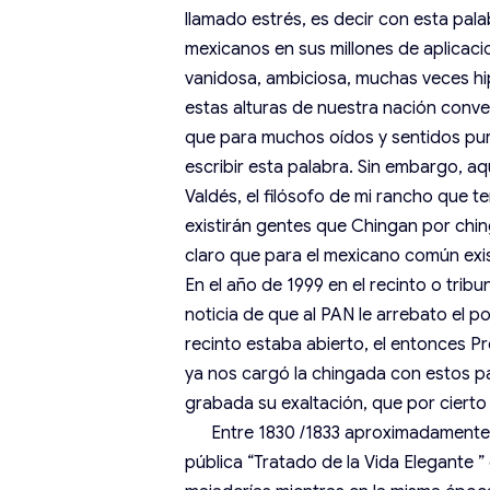
llamado estrés, es decir con esta pal
mexicanos en sus millones de aplicacio
vanidosa, ambiciosa, muchas veces hip
estas alturas de nuestra nación conve
que para muchos oídos y sentidos puro
escribir esta palabra. Sin embargo, aq
Valdés, el filósofo de mi rancho que 
existirán gentes que Chingan por chi
claro que para el mexicano común exis
En el año de 1999 en el recinto o tribu
noticia de que al PAN le arrebato el p
recinto estaba abierto, el entonces P
ya nos cargó la chingada con estos pa
grabada su exaltación, que por cierto
Entre 1830 /1833 aproximadamente, e
pública “Tratado de la Vida Elegante 