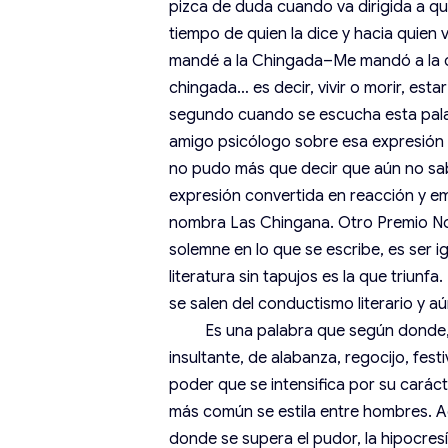
pizca de duda cuando va dirigida a q
tiempo de quien la dice y hacia quie
mandé a la Chingada–Me mandó a la c
chingada… es decir, vivir o morir, esta
segundo cuando se escucha esta palab
amigo psicólogo sobre esa expresión t
no pudo más que decir que aún no sab
expresión convertida en reacción y emo
nombra Las Chingana. Otro Premio Nob
solemne en lo que se escribe, es ser ig
literatura sin tapujos es la que triunf
se salen del conductismo literario y 
Es una palabra que según donde, cu
insultante, de alabanza, regocijo, fest
poder que se intensifica por su carác
más común se estila entre hombres. A
donde se supera el pudor, la hipocresía,