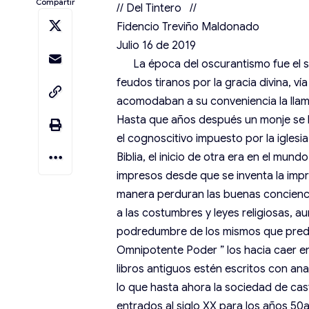
Compartir
// Del Tintero //
Fidencio Treviño Maldonado
Julio 16 de 2019
La época del oscurantismo fue el som
feudos tiranos por la gracia divina, v
acomodaban a su conveniencia la llama
Hasta que años después un monje se l
el cognoscitivo impuesto por la iglesia
Biblia, el inicio de otra era en el mun
impresos desde que se inventa la impr
manera perduran las buenas concien
a las costumbres y leyes religiosas, 
podredumbre de los mismos que predica
Omnipotente Poder ” los hacia caer 
libros antiguos estén escritos con an
lo que hasta ahora la sociedad de cas
entrados al siglo XX para los años 50a