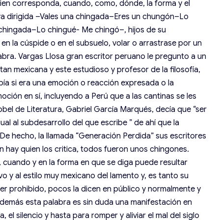
uien corresponda, cuando, como, dónde, la forma y el
n va dirigida –Vales una chingada–Eres un chungón–Lo
hingada–Lo chingué- Me chingó–, hijos de su
r en la cúspide o en el subsuelo, volar o arrastrase por un
ra. Vargas Llosa gran escritor peruano le pregunto a un
an mexicana y este estudioso y profesor de la filosofía,
ía si era una emoción o reacción expresada o la
ción en sí, incluyendo a Perú que a las cantinas se les
el de Literatura, Gabriel García Marqués, decía que “ser
ual al subdesarrollo del que escribe ” de ahí que la
a. De hecho, la llamada “Generación Perdida” sus escritores
aún hay quien los critica, todos fueron unos chingones.
ando y en la forma en que se diga puede resultar
ivo y al estilo muy mexicano del lamento y, es tanto su
ter prohibido, pocos la dicen en público y normalmente y
demás esta palabra es sin duda una manifestación en
 el silencio y hasta para romper y aliviar el mal del siglo