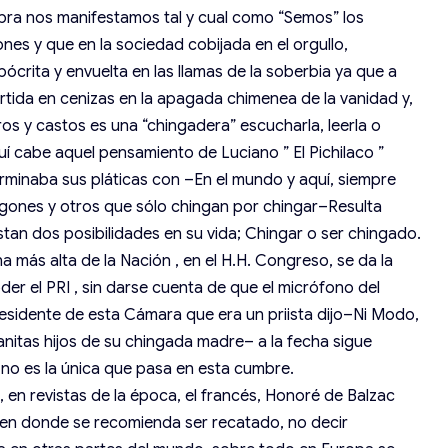
abra nos manifestamos tal y cual como “Semos” los
nes y que en la sociedad cobijada en el orgullo,
ócrita y envuelta en las llamas de la soberbia ya que a
rtida en cenizas en la apagada chimenea de la vanidad y,
s y castos es una “chingadera” escucharla, leerla o
uí cabe aquel pensamiento de Luciano ” El Pichilaco ”
terminaba sus pláticas con –En el mundo y aquí, siempre
ngones y otros que sólo chingan por chingar–Resulta
tan dos posibilidades en su vida; Chingar o ser chingado.
na más alta de la Nación , en el H.H. Congreso, se da la
oder el PRI , sin darse cuenta de que el micrófono del
residente de esta Cámara que era un priista dijo–Ni Modo,
nitas hijos de su chingada madre– a la fecha sigue
 no es la única que pasa en esta cumbre.
n revistas de la época, el francés, Honoré de Balzac
” en donde se recomienda ser recatado, no decir