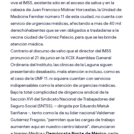
vive el IMSS, existente sólo en el exceso de saliva y en la
cabeza de Juan Francisco Molinar Horcasitas, la Unidad de
Medicina Familiar número 11 de esta ciudad, no cuenta con
servicio de urgencias médicas, afectando a más de 40 mil
derechohabientes que se ven obligados a trasladarse a la
vecina ciudad de Gómez Palacio, para que se les brinde
atención médica.
Contrario al discurso de vaho que el director del IMSS
pronunció el 21 de junio en la XCIX Asamblea General
Ordinaria del Instituto, las clínicas de la Laguna siguen
presentando desabasto, mala atención e incluso, como es
el caso de la UMF 11, ni siquiera cuentan con servicios
indispensables como la atención de urgencias médicas.
Bajo la total complicidad de dirigencia sindical de la
Sección XVI del Sindicato Nacional de Trabajadores del
Seguro Social (SNTSS), – dirigida por Eduardo Matuk
Sariñana -, tanto como la de su líder nacional Valdemar
Gutiérrez Fragoso, “permiten que las cargas de trabajo
aumenten aquí en nuestro centro laboral”, denunciaron
a
Imagen Médica
y
Demócrata Norte de México
, parte