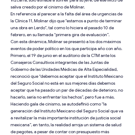
Vizcarra, sólo atinaba a sonreír para su jefe, de ese IMSS de
saliva creado por el cinismo de Molinar.
En referencia al parecer a la falta del área de urgencias de
la Clínica 11, Molinar dijo que “estamos a punto de terminar
una obra en Lerdo”, tal como lo hiciera el pasado 10 de
febrero, en su llamada “primera gira de evaluación”.
Con esta dinámica, Molinar se presentó a los dos máximos
eventos de poder político en los que participa año con año.
Primero, el 19 de junio en el auditorio de la CTM ante los
Consejeros Consultivos integrantes de las Juntas de
Gobierno de las Unidades Médicas de Alta Especialidad,
reconoció que “debemos aceptar que el Instituto Mexicano
del Seguro Social no está en sus mejores días debemos
aceptar que ha pasado un par de décadas de deterioro, no
hacerlo, sería no enfrentar los hechos”, pero fue a más.
Haciendo gala de cinismo, se autodefinió como “la
generación del Instituto Mexicano del Seguro Social que va
a revitalizar la más importante institución de justicia social
mexicana”, en tanto, la realidad arroja un sistema de salud
de pegotes, a pesar de contar con presupuesto más