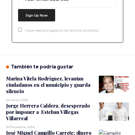
I have read and agree to the terms & conditions
También te podría gustar
Marina Vitela Rodríguez, levantan
ciudadanos en el municipio y guarda
DURANGO
silencio
26 Junio, 2026
Jorge Herrera Caldera, desesperado
DURANGO
NOTAS
por imponer a Esteban Villegas
IMPORTANTES
Villarreal
30 Diciembre, 2024
José Miguel Campillo Carrete; dinero
DURANGO