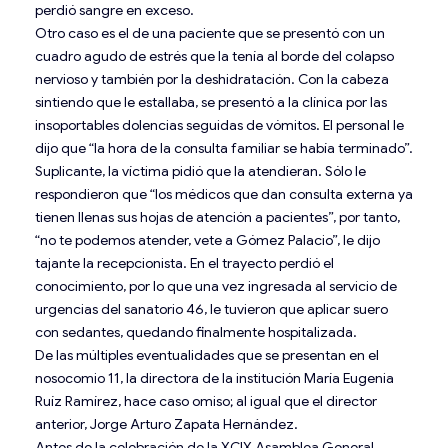
perdió sangre en exceso.
Otro caso es el de una paciente que se presentó con un
cuadro agudo de estrés que la tenía al borde del colapso
nervioso y también por la deshidratación. Con la cabeza
sintiendo que le estallaba, se presentó a la clínica por las
insoportables dolencias seguidas de vómitos. El personal le
dijo que “la hora de la consulta familiar se había terminado”.
Suplicante, la víctima pidió que la atendieran. Sólo le
respondieron que “los médicos que dan consulta externa ya
tienen llenas sus hojas de atención a pacientes”, por tanto,
“no te podemos atender, vete a Gómez Palacio”, le dijo
tajante la recepcionista. En el trayecto perdió el
conocimiento, por lo que una vez ingresada al servicio de
urgencias del sanatorio 46, le tuvieron que aplicar suero
con sedantes, quedando finalmente hospitalizada.
De las múltiples eventualidades que se presentan en el
nosocomio 11, la directora de la institución María Eugenia
Ruíz Ramírez, hace caso omiso; al igual que el director
anterior, Jorge Arturo Zapata Hernández.
Antes de la celebración de la XCIX Asamblea General,