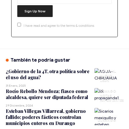
I have read and agree to the terms & conditions
También te podría gustar
¿Gobierno de la 4T, otra política sobre
NACIONAL
NUEVO
el uso del agua?
LEÓN
31 Enero, 2025
Rocío Rebollo Mendoza; fiasco como
DURANGO
NOTAS
alcaldesa, quiere ser diputada federal
IMPORTANTES
29 Diciembre, 2024
Esteban Villegas Villarreal, gobierno
fallido; poderes fácticos controlan
DURANGO
municipios enteros en Durango