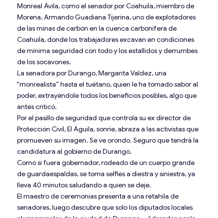
Monreal Ávila, como el senador por Coahuila, miembro de
Morena, Armando Guadiana Tijerina, uno de explotadores
de las minas de carbón en la cuenca carbonífera de
Coahuila, donde los trabajadores excavan en condiciones
de mínima seguridad con todo y los estallidos y derrumbes
de los socavones.
La senadora por Durango, Margarita Valdez, una
“monrealista” hasta el tuétano, quien le ha tomado sabor al
poder, extrayéndole todos los beneficios posibles, algo que
antes criticó.
Por el pasillo de seguridad que controla su ex director de
Protección Civil, El Águila, sonríe, abraza a las activistas que
promueven su imagen. Se ve orondo. Seguro que tendrá la
candidatura al gobierno de Durango.
Como si fuera gobernador, rodeado de un cuerpo grande
de guardaespaldas, se toma selfies a diestra y siniestra, ya
lleva 40 minutos saludando a quien se deje.
El maestro de ceremonias presenta a una retahíla de
senadores, luego descubre que solo los diputados locales