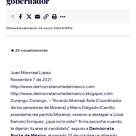
gobernador
Última Actualización: 26 Junio, 2026 4:18 Pm
🔥
20
visualizaciones
Juan Monrreal López
Noviembre 7 de 2021
http://www.democratanortedemexico.com
http://www.democratanortedemexico.blogspot.com
Durango, Durango. – “Ricardo Monreal Ávila (Coordinador
de los senadores de Morena) y Mario Delgado (Carrillo,
presidente del partido Morena), vinieron a destapar a (José
Ramón) Enríquez, ¿qué no lo viste? Yo los escuché cuando
le dijeron; tú eres el candidato”, expuso a
Demócrata
Norte de México,
el pasado 23 de octubre,un alterado