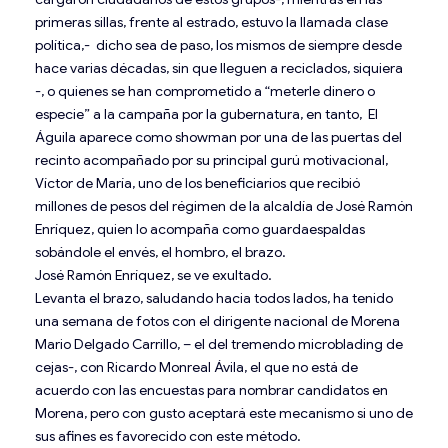
primeras sillas, frente al estrado, estuvo la llamada clase
política,- dicho sea de paso, los mismos de siempre desde
hace varias décadas, sin que lleguen a reciclados, siquiera
-, o quienes se han comprometido a “meterle dinero o
especie” a la campaña por la gubernatura, en tanto, El
Águila aparece como showman por una de las puertas del
recinto acompañado por su principal gurú motivacional,
Víctor de María, uno de los beneficiarios que recibió
millones de pesos del régimen de la alcaldía de José Ramón
Enríquez, quien lo acompaña como guardaespaldas
sobándole el envés, el hombro, el brazo.
José Ramón Enríquez, se ve exultado.
Levanta el brazo, saludando hacia todos lados, ha tenido
una semana de fotos con el dirigente nacional de Morena
Mario Delgado Carrillo, – el del tremendo microblading de
cejas-, con Ricardo Monreal Ávila, el que no está de
acuerdo con las encuestas para nombrar candidatos en
Morena, pero con gusto aceptará este mecanismo si uno de
sus afines es favorecido con este método.