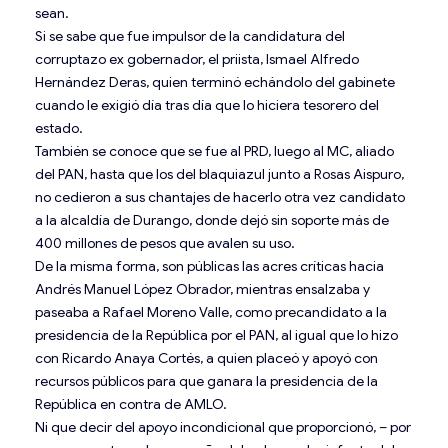
sean.
Si se sabe que fue impulsor de la candidatura del
corruptazo ex gobernador, el priista, Ismael Alfredo
Hernández Deras, quien terminó echándolo del gabinete
cuando le exigió día tras día que lo hiciera tesorero del
estado.
También se conoce que se fue al PRD, luego al MC, aliado
del PAN, hasta que los del blaquiazul junto a Rosas Aispuro,
no cedieron a sus chantajes de hacerlo otra vez candidato
a la alcaldía de Durango, donde dejó sin soporte más de
400 millones de pesos que avalen su uso.
De la misma forma, son públicas las acres críticas hacia
Andrés Manuel López Obrador, mientras ensalzaba y
paseaba a Rafael Moreno Valle, como precandidato a la
presidencia de la República por el PAN, al igual que lo hizo
con Ricardo Anaya Cortés, a quien placeó y apoyó con
recursos públicos para que ganara la presidencia de la
República en contra de AMLO.
Ni que decir del apoyo incondicional que proporcionó, – por