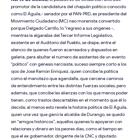
promotor de la candidatura del chapulín político conocido
como El Águila,- senador por el PAN-PRD, ex presidente del
Movimiento Ciudadano (MC) neo morenista convertido
porque Delgado Carrillo, lo “regresó a sus orígenes -,
mientras la algarabía del Tercer Informe Legislativo,
existente en el Auditorio del Pueblo, se disipa, entre el
silencio de quienes fueron acarreados y dispuestos en
galería, para abultar el número de asistentes de un evento
“político” con génesis narcisista; suceso siempre corto a los
ojos de José Ramón Enríquez, quien concibe la política
como el manotazo que agandalla, que cercena caminos
de entendimiento entre las distintas fuerzas sociales, pero
además, que concibe las alianzas con los que menos poder
tienen, como trastos descartables en el momento que él lo
decida; al menos esto revela la historia política de El Águila,
quien una vez que ganó la alcaldía de Durango, se quedó
sin “amigos históricos”, aquellos quienes lo apoyaron con
relaciones y dinero en los peores días, como el tiempo en
que el ex gobernador, dirigente de la CNC y diputado