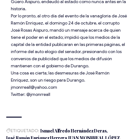
Güero Aispuro, endeudó al estado como nunca antes en la
historia.
Por lo pronto, al otro día del evento de la vanagloria de José
Ramón Enríquez, el domingo 24 de octubre, el corrupto
José Rosas Aispuro, mandó un mensaje acerca de quien
tiene el poder en el estado; impidió que los medios de la
capital de la entidad publicaran en las primeras páginas, el
informe del auto elogio del senador, presionando con los
convenios de publicidad que los medios de difusión
mantienen con el gobierno de Durango.
Una cosa es cierta; las desmesuras de José Ramón
Enríquez, son un riesgo para Durango.
jmonrreall@yahoo.com
Twitter: @jmonrreall
ETIQUETADO:
Ismael Alfredo Hernández Deras
José Ramón Enríquez Herrera
JUAN MONRREAL LÓPEZ