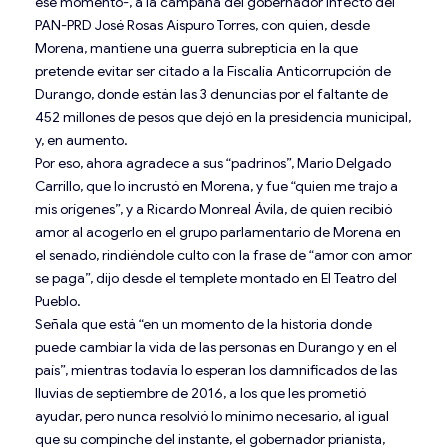
ese momento-, a la campaña del gobernador infecto del
PAN-PRD José Rosas Aispuro Torres, con quien, desde
Morena, mantiene una guerra subrepticia en la que
pretende evitar ser citado a la Fiscalía Anticorrupción de
Durango, donde están las 3 denuncias por el faltante de
452 millones de pesos que dejó en la presidencia municipal,
y, en aumento.
Por eso, ahora agradece a sus “padrinos”, Mario Delgado
Carrillo, que lo incrustó en Morena, y fue “quien me trajo a
mis orígenes”, y a Ricardo Monreal Ávila, de quien recibió
amor al acogerlo en el grupo parlamentario de Morena en
el senado, rindiéndole culto con la frase de “amor con amor
se paga”, dijo desde el templete montado en El Teatro del
Pueblo.
Señala que está “en un momento de la historia donde
puede cambiar la vida de las personas en Durango y en el
país”, mientras todavía lo esperan los damnificados de las
lluvias de septiembre de 2016, a los que les prometió
ayudar, pero nunca resolvió lo mínimo necesario, al igual
que su compinche del instante, el gobernador prianista,