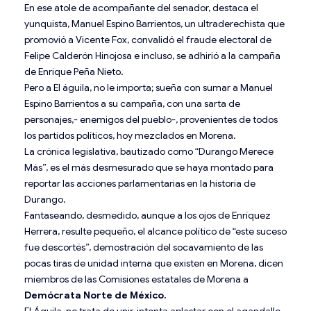
En ese atole de acompañante del senador, destaca el
yunquista, Manuel Espino Barrientos, un ultraderechista que
promovió a Vicente Fox, convalidó el fraude electoral de
Felipe Calderón Hinojosa e incluso, se adhirió a la campaña
de Enrique Peña Nieto.
Pero a El águila, no le importa; sueña con sumar a Manuel
Espino Barrientos a su campaña, con una sarta de
personajes,- enemigos del pueblo-, provenientes de todos
los partidos políticos, hoy mezclados en Morena.
La crónica legislativa, bautizado como “Durango Merece
Más”, es el más desmesurado que se haya montado para
reportar las acciones parlamentarias en la historia de
Durango.
Fantaseando, desmedido, aunque a los ojos de Enríquez
Herrera, resulte pequeño, el alcance político de “este suceso
fue descortés”, demostración del socavamiento de las
pocas tiras de unidad interna que existen en Morena, dicen
miembros de las Comisiones estatales de Morena a
Demócrata Norte de México.
El Águila, no trata de unir, intenta aplastar con el agandalle,