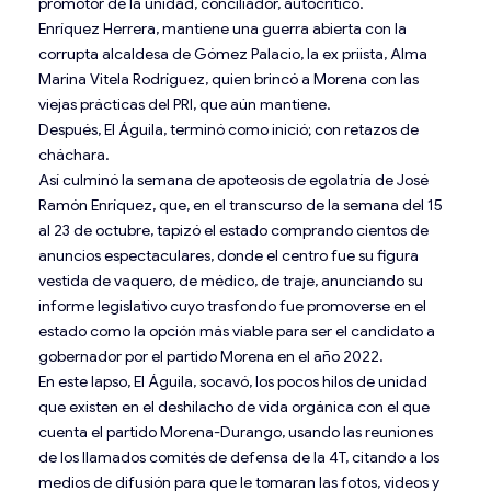
promotor de la unidad, conciliador, autocrítico.
Enríquez Herrera, mantiene una guerra abierta con la
corrupta alcaldesa de Gómez Palacio, la ex priista, Alma
Marina Vitela Rodríguez, quien brincó a Morena con las
viejas prácticas del PRI, que aún mantiene.
Después, El Águila, terminó como inició; con retazos de
cháchara.
Así culminó la semana de apoteosis de egolatría de José
Ramón Enríquez, que, en el transcurso de la semana del 15
al 23 de octubre, tapizó el estado comprando cientos de
anuncios espectaculares, donde el centro fue su figura
vestida de vaquero, de médico, de traje, anunciando su
informe legislativo cuyo trasfondo fue promoverse en el
estado como la opción más viable para ser el candidato a
gobernador por el partido Morena en el año 2022.
En este lapso, El Águila, socavó, los pocos hilos de unidad
que existen en el deshilacho de vida orgánica con el que
cuenta el partido Morena-Durango, usando las reuniones
de los llamados comités de defensa de la 4T, citando a los
medios de difusión para que le tomaran las fotos, videos y