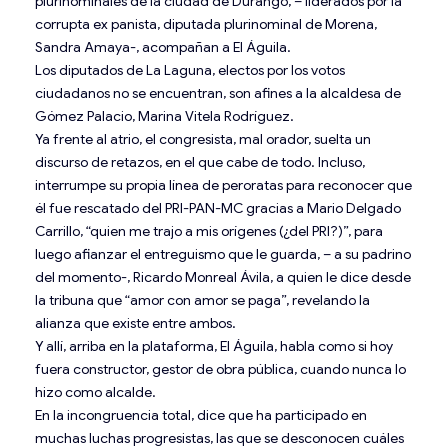
plurinominales de la ciudad de Durango, – liderados por la
corrupta ex panista, diputada plurinominal de Morena,
Sandra Amaya-, acompañan a El Águila.
Los diputados de La Laguna, electos por los votos
ciudadanos no se encuentran, son afines a la alcaldesa de
Gómez Palacio, Marina Vitela Rodríguez.
Ya frente al atrio, el congresista, mal orador, suelta un
discurso de retazos, en el que cabe de todo. Incluso,
interrumpe su propia línea de peroratas para reconocer que
él fue rescatado del PRI-PAN-MC gracias a Mario Delgado
Carrillo, “quien me trajo a mis orígenes (¿del PRI?)”, para
luego afianzar el entreguismo que le guarda, – a su padrino
del momento-, Ricardo Monreal Ávila, a quien le dice desde
la tribuna que “amor con amor se paga”, revelando la
alianza que existe entre ambos.
Y allí, arriba en la plataforma, El Águila, habla como si hoy
fuera constructor, gestor de obra pública, cuando nunca lo
hizo como alcalde.
En la incongruencia total, dice que ha participado en
muchas luchas progresistas, las que se desconocen cuáles