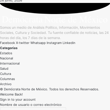
26 junio, 2026
Somos un medio de Análisis Político, Información, Movimientos
Sociales, Cultura y Sociedad. Tu fuente confiable de noticias, las 24
horas del día, los 7 días de la semana.
Facebook
X-twitter
Whatsapp
Instagram
Linkedin
Categorías
Estados
Nacional
Internacional
Salud
Cultura
Archivo
© Demócrata Norte de México. Todos los derechos Reservados.
Welcome Back!
Sign in to your account
Nombre de usuario o correo electrónico