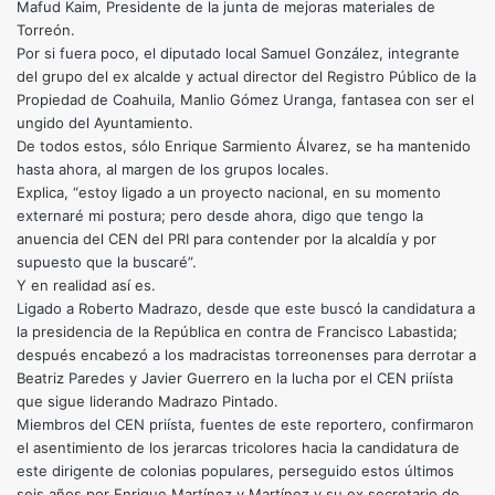
Mafud Kaim, Presidente de la junta de mejoras materiales de
Torreón.
Por si fuera poco, el diputado local Samuel González, integrante
del grupo del ex alcalde y actual director del Registro Público de la
Propiedad de Coahuila, Manlio Gómez Uranga, fantasea con ser el
ungido del Ayuntamiento.
De todos estos, sólo Enrique Sarmiento Álvarez, se ha mantenido
hasta ahora, al margen de los grupos locales.
Explica, “estoy ligado a un proyecto nacional, en su momento
externaré mi postura; pero desde ahora, digo que tengo la
anuencia del CEN del PRI para contender por la alcaldía y por
supuesto que la buscaré”.
Y en realidad así es.
Ligado a Roberto Madrazo, desde que este buscó la candidatura a
la presidencia de la República en contra de Francisco Labastida;
después encabezó a los madracistas torreonenses para derrotar a
Beatriz Paredes y Javier Guerrero en la lucha por el CEN priísta
que sigue liderando Madrazo Pintado.
Miembros del CEN priísta, fuentes de este reportero, confirmaron
el asentimiento de los jerarcas tricolores hacia la candidatura de
este dirigente de colonias populares, perseguido estos últimos
seis años por Enrique Martínez y Martínez y su ex secretario de