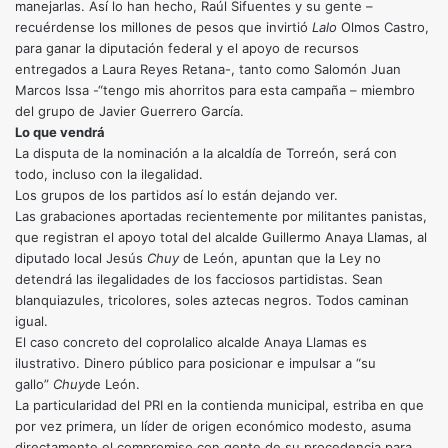
manejarlas. Así lo han hecho, Raúl Sifuentes y su gente –
recuérdense los millones de pesos que invirtió
Lalo
Olmos Castro,
para ganar la diputación federal y el apoyo de recursos
entregados a Laura Reyes Retana-, tanto como Salomón Juan
Marcos Issa -“tengo mis ahorritos para esta campaña – miembro
del grupo de Javier Guerrero García.
Lo que vendrá
La disputa de la nominación a la alcaldía de Torreón, será con
todo, incluso con la ilegalidad.
Los grupos de los partidos así lo están dejando ver.
Las grabaciones aportadas recientemente por militantes panistas,
que registran el apoyo total del alcalde Guillermo Anaya Llamas, al
diputado local Jesús
Chuy
de León, apuntan que la Ley no
detendrá las ilegalidades de los facciosos partidistas. Sean
blanquiazules, tricolores, soles aztecas negros. Todos caminan
igual.
El caso concreto del coprolalico alcalde Anaya Llamas es
ilustrativo. Dinero público para posicionar e impulsar a “su
gallo”
Chuy
de León.
La particularidad del PRI en la contienda municipal, estriba en que
por vez primera, un líder de origen económico modesto, asuma
directamente el compromiso con gente de su procedencia para