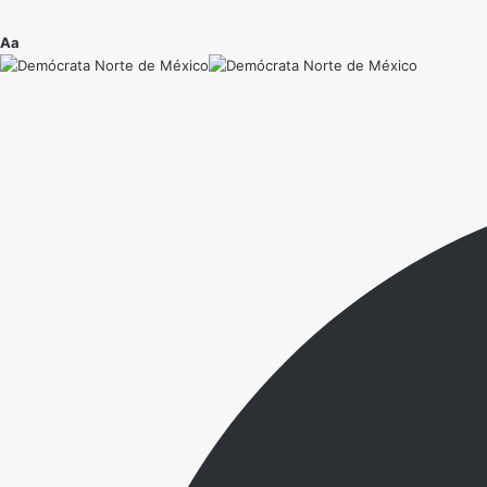
Ajustador
Aa
de
fuente